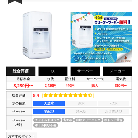
総合評価
水
サーバー
メーカー
月額料金
水代
配送料
サーバー代
電気代
3,230円〜
2,430円
440円
購入
360円〜
9.4
［
］
総合評価
水の種類
天然水
浄水
RO水
サーバー
宅配型
浄水型
水道直結型
サーバー
チャイルドロック
省エネ
自動クリーニング
ボトル下置き
機能
ボトル回収不要
おすすめポイント