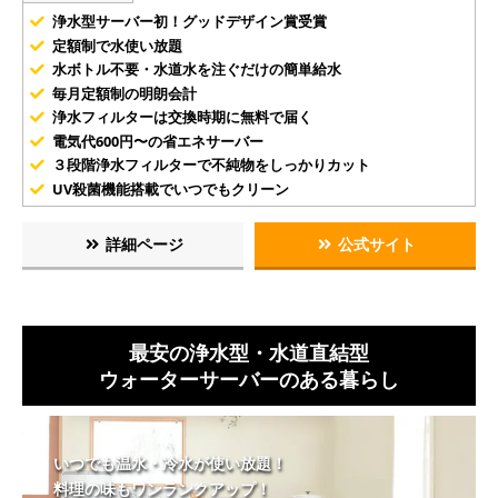
浄水型サーバー初！グッドデザイン賞受賞
定額制で水使い放題
水ボトル不要・水道水を注ぐだけの簡単給水
毎月定額制の明朗会計
浄水フィルターは交換時期に無料で届く
電気代600円〜の省エネサーバー
３段階浄水フィルターで不純物をしっかりカット
UV殺菌機能搭載でいつでもクリーン
詳細ページ
公式サイト
最安の浄水型・水道直結型
ウォーターサーバーのある暮らし
いつでも温水・冷水が使い放題！
料理の味もワンランクアップ！