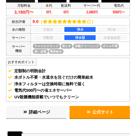
月額料金
水代
配送料
サーバー代
電気代
3,180円〜
0円
0円
2,680円
500円〜
9.0
［
］
総合評価
水の種類
天然水
浄水
RO水
サーバー
宅配型
浄水型
水道直結型
サーバー
チャイルドロック
省エネ
自動クリーニング
ボトル不要
機能
使い放題
簡単給水
おすすめポイント
定額制の明朗会計
水ボトル不要・水道水を注ぐだけの簡単給水
浄水フィルターは交換時期に無料で届く
電気代500円〜の省エネサーバー
UV殺菌機能搭載でいつでもクリーン
詳細ページ
公式サイト