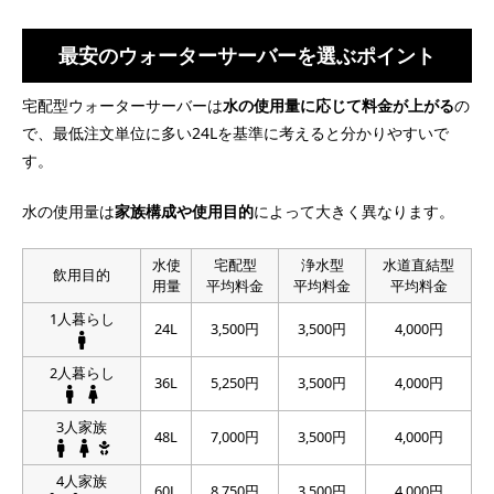
最安のウォーターサーバーを選ぶポイント
宅配型ウォーターサーバーは
水の使用量に応じて料金が上がる
の
で、最低注文単位に多い24Lを基準に考えると分かりやすいで
す。
水の使用量は
家族構成や使用目的
によって大きく異なります。
水使
宅配型
浄水型
水道直結型
飲用目的
用量
平均料金
平均料金
平均料金
1人暮らし
24L
3,500円
3,500円
4,000円
2人暮らし
36L
5,250円
3,500円
4,000円
3人家族
48L
7,000円
3,500円
4,000円
4人家族
60L
8,750円
3,500円
4,000円