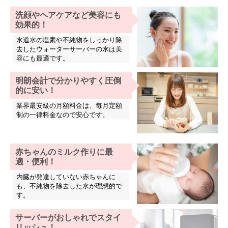
洗顔やヘアケアなど美容にも
効果的！
水道水の塩素や不純物をしっかり除
去したウォーターサーバーの水は美
容にも最適です。
明朗会計で分かりやすく圧倒
的に安い！
業界最安級の月額料金は、毎月定額
制の一律料金なので安心です。
赤ちゃんのミルク作りに最
適・便利！
内臓が発達していない赤ちゃんに
も、不純物を除去した水が理想的で
す。
サーバーがおしゃれでスタイ
リッシュ！