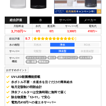
総合評価
水
サーバー
メーカー
月額料金
水代
配送料
サーバー代
電気代
3,710円〜
0円
0円
3,300円
410円〜
9.7
［
］
総合評価
水の種類
天然水
浄水
RO水
サーバー
宅配型
浄水型
水道直結型
サーバー
チャイルドロック
省エネ
自動クリーニング
ボトル不要
機能
使い放題
簡単給水
おすすめポイント
UV-LED殺菌機能搭載
水ボトル不要・水道水を注ぐだけの簡単給水
毎月定額制の明朗会計
浄水フィルターは交換時期に無料で届く
除去物質数「12+11」で安心
電気代410円〜の省エネサーバー