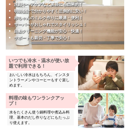
洗顔やヘアケアなど美容にも効果的！
明朗会計で分かりやすく圧倒的に安い！
赤ちゃんのミルク作りに最適・便利！
サーバーがおしゃれでスタイリッシュ！
自動クリーニング機能が安心・快適！
サポートも親切・丁寧で安心！
いつでも冷水・温水が使い放
題で利用できる！
おいしい冷水はもちろん、インスタ
ントラーメンやコーヒーもすぐ楽し
めます。
料理の味もワンランクアッ
プ！
水をたくさん使う鍋料理や煮込み料
理、基本のだし作りなどにもたっぷ
り使えます。