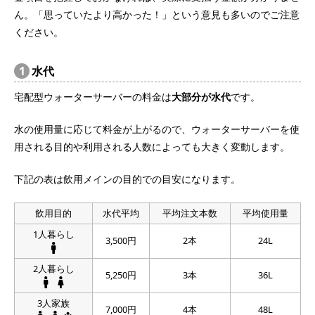
ん。「思っていたより高かった！」という意見も多いのでご注意
ください。
1
水代
宅配型ウォーターサーバーの料金は
大部分が水代
です。
水の使用量に応じて料金が上がるので、ウォーターサーバーを使
用される目的や利用される人数によっても大きく変動します。
下記の表は飲用メインの目的での目安になります。
飲用目的
水代平均
平均注文本数
平均使用量
1人暮らし
3,500円
2本
24L
2人暮らし
5,250円
3本
36L
3人家族
7,000円
4本
48L