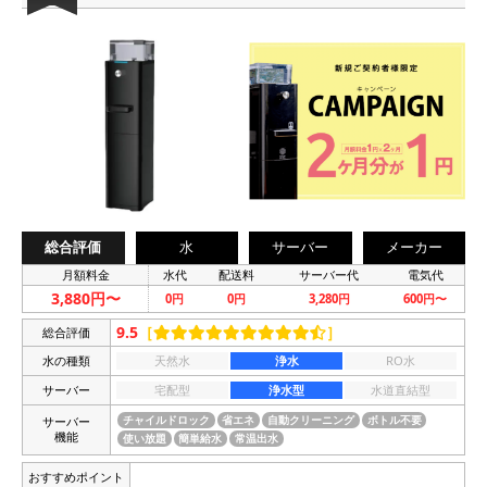
総合評価
水
サーバー
メーカー
月額料金
水代
配送料
サーバー代
電気代
3,880円〜
0円
0円
3,280円
600円〜
9.5
［
］
総合評価
水の種類
天然水
浄水
RO水
サーバー
宅配型
浄水型
水道直結型
サーバー
チャイルドロック
省エネ
自動クリーニング
ボトル不要
機能
使い放題
簡単給水
常温出水
おすすめポイント