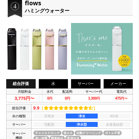
flows
ハミングウォーター
総合評価
水
サーバー
メーカー
月額料金
水代
配送料
サーバー代
電気代
3,775円〜
0円
0円
3,300円
475円〜
9.9
［
］
総合評価
水の種類
天然水
浄水
RO水
サーバー
宅配型
浄水型
水道直結型
サーバー
チャイルドロック
省エネ
自動クリーニング
ボトル不要
機能
使い放題
簡単給水
常温出水