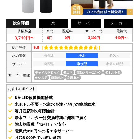
総合評価
水
サーバー
メーカー
月額料金
水代
配送料
サーバー代
電気代
3,710円〜
0円
0円
3,300円
410円〜
9.9
［
］
総合評価
水の種類
天然水
浄水
RO水
サーバー
宅配型
浄水型
水道直結型
チャイルドロック
省エネ
自動クリーニング
ボトル不要
サーバー 機能
使い放題
簡単給水
常温出水
おすすめポイント
UV-LED殺菌機能搭載
水ボトル不要・水道水を注ぐだけの簡単給水
毎月定額制の明朗会計
浄水フィルターは交換時期に無料で届く
除去物質数「12+11」で安心
電気代410円〜の省エネサーバー
月額3,000円で水使い放題