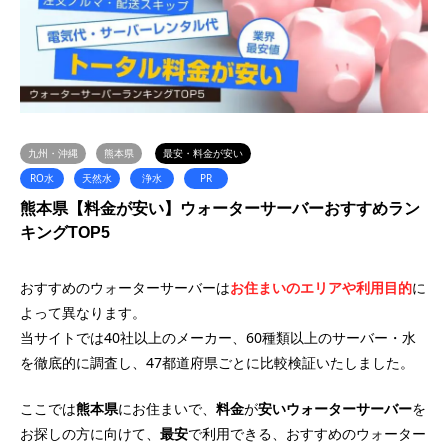
九州・沖縄
熊本県
最安・料金が安い
RO水
天然水
浄水
PR
熊本県【料金が安い】ウォーターサーバーおすすめラン
キングTOP5
おすすめのウォーターサーバーは
お住まいのエリアや利用目的
に
よって異なります。
当サイトでは40社以上のメーカー、60種類以上のサーバー・水
を徹底的に調査し、47都道府県ごとに比較検証いたしました。
ここでは
熊本県
にお住まいで、
料金
が
安い
ウォーターサーバー
を
お探しの方に向けて、
最安
で利用できる、おすすめのウォーター