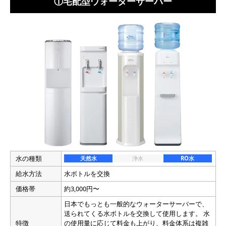
①宅配型ウォーターサーバー
水の種類
天然水
浄水
RO水
給水方法
水ボトルを交換
価格帯
約3,000円〜
日本でもっとも一般的なウォーターサーバーで、
送られてくる水ボトルを交換して使用します。 水
特徴
の使用量に応じて料金も上がり、料金体系は複雑