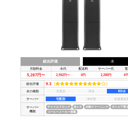
総合評価
水
月額料金
水代
配送料
サーバー代
電
5,267円〜
2,592円〜
0円
2,200円
4
9.3
［
］
総合評価
水の種類
天然水
浄水
RO水
サーバー
宅配型
浄水型
水道直結
サーバー
チャイルドロック
省エネ
自動クリーニング
ボトル下置
機能
コーヒーメーカー搭載