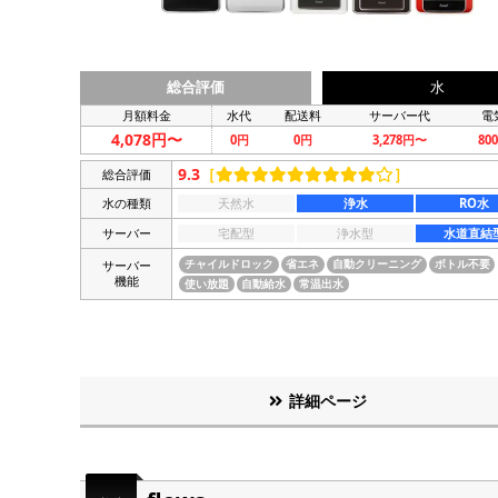
総合評価
水
月額料金
水代
配送料
サーバー代
電
4,078円〜
0円
0円
3,278円〜
80
9.3
［
］
総合評価
水の種類
天然水
浄水
RO水
サーバー
宅配型
浄水型
水道直結
サーバー
チャイルドロック
省エネ
自動クリーニング
ボトル不要
機能
使い放題
自動給水
常温出水
詳細ページ