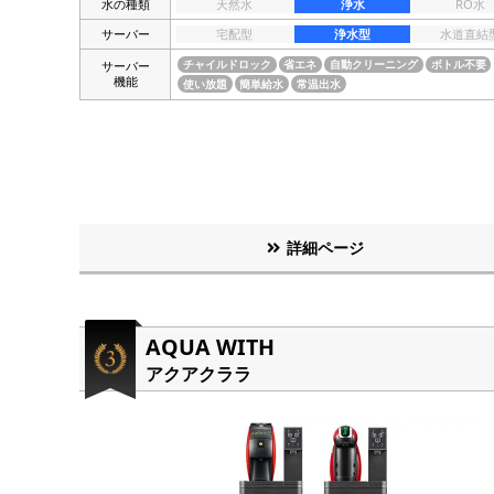
水の種類
天然水
浄水
RO水
サーバー
宅配型
浄水型
水道直結
サーバー
チャイルドロック
省エネ
自動クリーニング
ボトル不要
機能
使い放題
簡単給水
常温出水
詳細ページ
AQUA WITH
アクアクララ