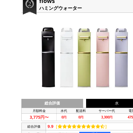
flows
ハミングウォーター
総合評価
水
月額料金
水代
配送料
サーバー代
電
3,775円〜
0円
0円
3,300円
47
9.9
［
］
総合評価