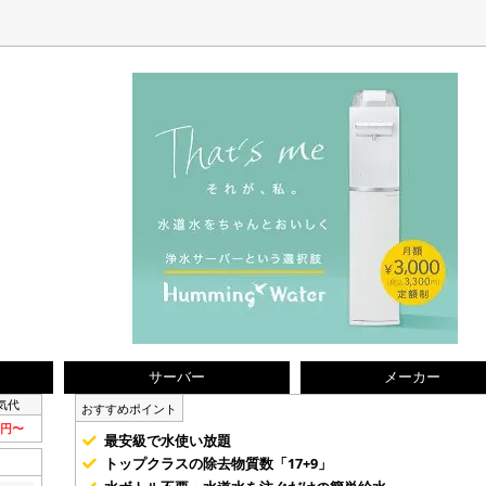
サーバー
メーカー
気代
おすすめポイント
5円〜
最安級で水使い放題
トップクラスの除去物質数「17+9」