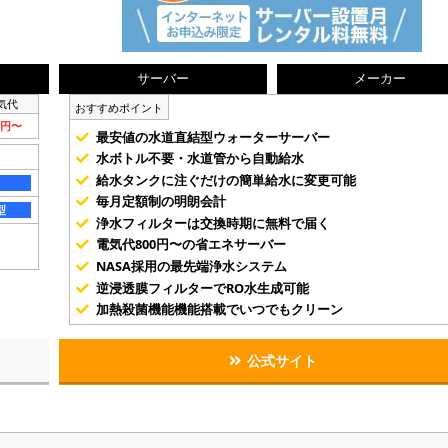
サーバー
メーカー
気代
おすすめポイント
0円〜
最安値の水道直結型ウォーターサーバー
水ボトル不要・水道管から自動給水
給水タンクに注ぐだけの簡単給水に変更可能
毎月定額制の明朗会計
型
浄水フィルターは交換時期に無料で届く
電気代800円〜の省エネサーバー
NASA採用の最先端浄水システム
逆浸透膜フィルターでRO水生成可能
加熱殺菌機能機能搭載でいつでもクリーン
公式サイト