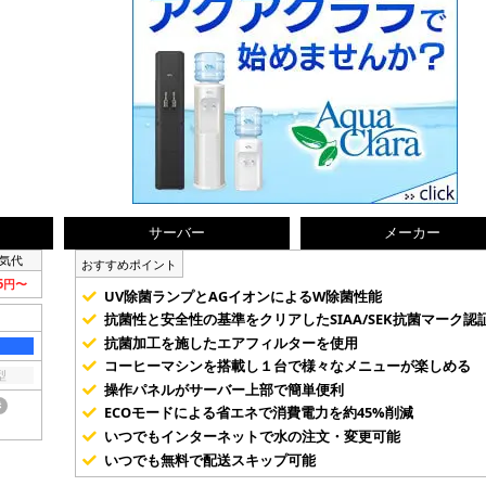
サーバー
メーカー
気代
おすすめポイント
75円〜
UV除菌ランプとAGイオンによるW除菌性能
抗菌性と安全性の基準をクリアしたSIAA/SEK抗菌マーク認
抗菌加工を施したエアフィルターを使用
コーヒーマシンを搭載し１台で様々なメニューが楽しめる
型
操作パネルがサーバー上部で簡単便利
き
ECOモードによる省エネで消費電力を約45%削減
いつでもインターネットで水の注文・変更可能
いつでも無料で配送スキップ可能