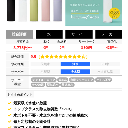
総合評価
水
サーバー
メーカー
月額料金
水代
配送料
サーバー代
電気代
3,775円〜
0円
0円
3,300円
475円〜
9.9
［
］
総合評価
水の種類
天然水
浄水
RO水
サーバー
宅配型
浄水型
水道直結型
サーバー
チャイルドロック
省エネ
自動クリーニング
ボトル不要
機能
使い放題
簡単給水
常温出水
おすすめポイント
最安級で水使い放題
トップクラスの除去物質数「17+9」
水ボトル不要・水道水を注ぐだけの簡単給水
毎月定額制の明朗会計
浄水フィルターは交換時期に無料で届く