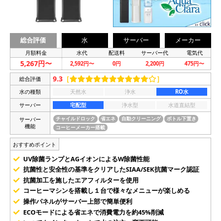
総合評価
水
サーバー
メーカー
月額料金
水代
配送料
サーバー代
電気代
5,267円〜
2,592円〜
0円
2,200円
475円〜
9.3
［
］
総合評価
水の種類
天然水
浄水
RO水
サーバー
宅配型
浄水型
水道直結型
サーバー
チャイルドロック
省エネ
自動クリーニング
ボトル下置き
機能
コーヒーメーカー搭載
おすすめポイント
UV除菌ランプとAGイオンによるW除菌性能
抗菌性と安全性の基準をクリアしたSIAA/SEK抗菌マーク認証
抗菌加工を施したエアフィルターを使用
コーヒーマシンを搭載し１台で様々なメニューが楽しめる
操作パネルがサーバー上部で簡単便利
ECOモードによる省エネで消費電力を約45%削減