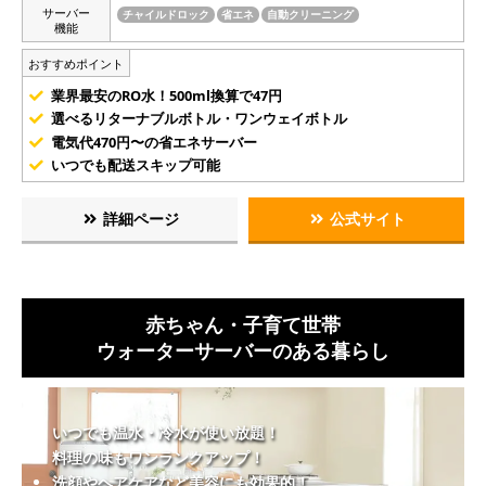
サーバー
チャイルドロック
省エネ
自動クリーニング
機能
おすすめポイント
業界最安のRO水！500ml換算で47円
選べるリターナブルボトル・ワンウェイボトル
電気代470円〜の省エネサーバー
いつでも配送スキップ可能
詳細ページ
公式サイト
赤ちゃん・子育て世帯
ウォーターサーバーのある暮らし
いつでも温水・冷水が使い放題！
料理の味もワンランクアップ！
洗顔やヘアケアなど美容にも効果的！