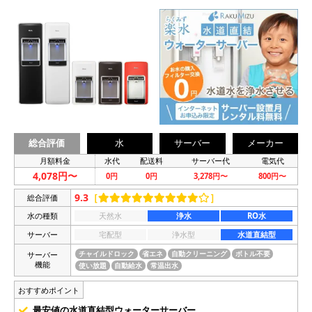
総合評価
水
サーバー
メーカー
月額料金
水代
配送料
サーバー代
電気代
4,078円〜
0円
0円
3,278円〜
800円〜
9.3
［
］
総合評価
水の種類
天然水
浄水
RO水
サーバー
宅配型
浄水型
水道直結型
サーバー
チャイルドロック
省エネ
自動クリーニング
ボトル不要
機能
使い放題
自動給水
常温出水
おすすめポイント
最安値の水道直結型ウォーターサーバー