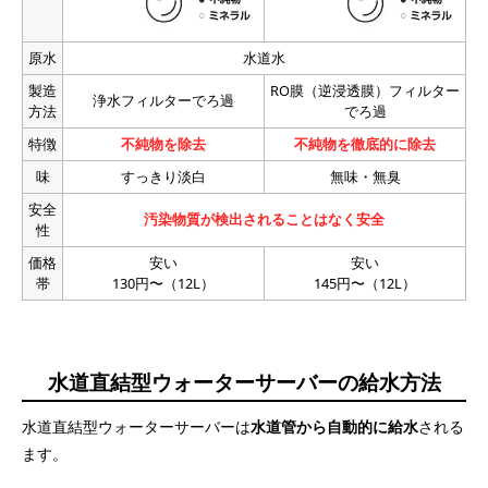
原水
水道水
製造
RO膜（逆浸透膜）フィルター
浄水フィルターでろ過
方法
でろ過
特徴
不純物を除去
不純物を徹底的に除去
味
すっきり淡白
無味・無臭
安全
汚染物質が検出されることはなく安全
性
価格
安い
安い
帯
130円〜（12L）
145円〜（12L）
水道直結型ウォーターサーバーの給水方法
水道直結型ウォーターサーバーは
水道管から自動的に給水
される
ます。