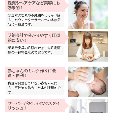
洗顔やヘアケアなど美容にも
効果的！
水道水の塩素や不純物をしっかり除
去したウォーターサーバーの水は美
容にも最適です。
明朗会計で分かりやすく圧倒
的に安い！
業界最安級の月額料金は、毎月定額
制の一律料金なので安心です。
赤ちゃんのミルク作りに最
適・便利！
内臓が発達していない赤ちゃんに
も、不純物を除去した水が理想的で
す。
サーバーがおしゃれでスタイ
リッシュ！