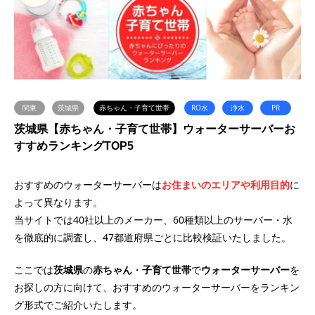
関東
茨城県
赤ちゃん・子育て世帯
RO水
浄水
PR
茨城県【赤ちゃん・子育て世帯】ウォーターサーバーお
すすめランキングTOP5
おすすめのウォーターサーバーは
お住まいのエリアや利用目的
に
よって異なります。
当サイトでは40社以上のメーカー、60種類以上のサーバー・水
を徹底的に調査し、47都道府県ごとに比較検証いたしました。
ここでは
茨城県
の
赤ちゃん
・
子育て世帯
で
ウォーターサーバー
を
お探しの方に向けて、おすすめのウォーターサーバーをランキン
グ形式でご紹介いたします。