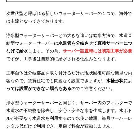
次世代型と呼ばれる新しいウォーターサーバーの１つで、海外で
は主流となってきております。
浄水型ウォーターサーバーとの大きな違いは給水方法で、水道直
結型ウォーターサーバーは
水道管を分岐させて直接サーバーにつ
なげて給水
します。その為、
サーバー設置時には初期工事が必要
ですが、工事後は自動的に給水される仕組みとなります。
工事自体は分岐部品を取り付けるだけの現状回復可能な簡単な内
容なので、賃貸住宅でも問題なく設置できますが、
水栓形状によ
っては設置ができない場合もある
のでご注意ください。
浄水型ウォーターサーバーと同じく、サーバー内のフィルターで
水道水の不純物を除去し、安心・安全な水を生成します。水ボト
ルが必要なく水道水を利用するので水使い放題、毎月サーバーレ
ンタル代だけで利用でき、定額で料金が変動しません。