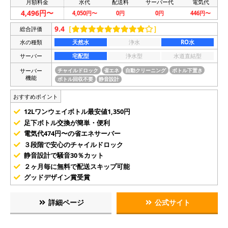
月額料金
水代
配送料
サーバー代
電気代
4,496円〜
4,050円〜
0円
0円
446円〜
9.4
［
］
総合評価
水の種類
天然水
浄水
RO水
サーバー
宅配型
浄水型
水道直結型
サーバー
チャイルドロック
省エネ
自動クリーニング
ボトル下置き
機能
ボトル回収不要
静音設計
おすすめポイント
12Lワンウェイボトル最安値1,350円
足下ボトル交換が簡単・便利
電気代474円〜の省エネサーバー
３段階で安心のチャイルドロック
静音設計で騒音30％カット
２ヶ月毎に無料で配送スキップ可能
グッドデザイン賞受賞
詳細ページ
公式サイト