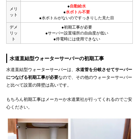
●
自動給水
メリ
●
水ボトル不要
ット
●水ボトルがないのですっきりした見た目
デメ
●初期工事が必要
リッ
●サーバー設置場所の自由度が低い
ト
●停電時には使用できない
水道直結型ウォーターサーバーの初期工事
水道直結型ウォーターサーバーは、
水道管を分岐させてサーバー
につなげる初期工事が必要
なので、その他のウォーターサーバー
と比べて設置の障壁は高いです。
もちろん初期工事はメーカーか水道業社が行ってくれるのでご安
心ください。