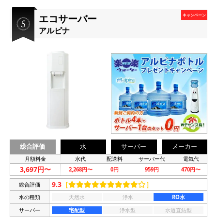
エコサーバー
キャンペーン
アルピナ
総合評価
水
サーバー
メーカー
月額料金
水代
配送料
サーバー代
電気代
3,697円〜
2,268円〜
0円
959円
470円〜
9.3
［
］
総合評価
水の種類
天然水
浄水
RO水
サーバー
宅配型
浄水型
水道直結型