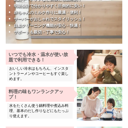
明朗会計で分かりやすく圧倒的に安い！
赤ちゃんのミルク作りに最適・便利！
サーバーがおしゃれでスタイリッシュ！
自動クリーニング機能が安心・快適！
サポートも親切・丁寧で安心！
いつでも冷水・温水が使い放
題で利用できる！
おいしい冷水はもちろん、インスタ
ントラーメンやコーヒーもすぐ楽し
めます。
料理の味もワンランクアッ
プ！
水をたくさん使う鍋料理や煮込み料
理、基本のだし作りなどにもたっぷ
り使えます。