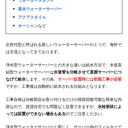
ウォータースタンド
楽水ウォーターサーバー
アクアスタイル
オーシャン
など
次世代型と呼ばれる新しいウォーターサーバーの１つで、海外で
は主流となってきております。
浄水型ウォーターサーバーとの大きな違いは給水方法で、水道直
結型ウォーターサーバーは
水道管を分岐させて直接サーバーにつ
なげて給水
します。その為、
サーバー設置時には初期工事が必要
ですが、工事後は自動的に給水される仕組みとなります。
工事自体は分岐部品を取り付けるだけの現状回復可能な簡単な内
容なので、賃貸住宅でも問題なく設置できますが、
水栓形状によ
っては設置ができない場合もある
のでご注意ください。
浄水型ウォーターサーバーと同じく、サーバー内のフィルターで