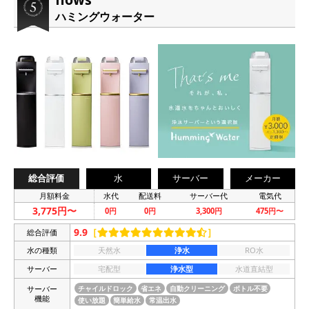
ハミングウォーター
総合評価
水
サーバー
メーカー
月額料金
水代
配送料
サーバー代
電気代
3,775円〜
0円
0円
3,300円
475円〜
9.9
［
］
総合評価
水の種類
天然水
浄水
RO水
サーバー
宅配型
浄水型
水道直結型
サーバー
チャイルドロック
省エネ
自動クリーニング
ボトル不要
機能
使い放題
簡単給水
常温出水