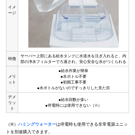
イメ
ージ
サーバー上部にある給水タンクに水道水を注ぎ入れると、内
特徴
部の浄水フィルターでろ過され、安心安全な水がつくられる
●給水作業が簡単
メリ
●水ボトル不要
ット
●初期工事不要
●水ボトルがないのですっきりした見た目
デメ
●給水回数が多い
リッ
●停電時には使用できない（※）
ト
（※）
ハミングウォーター
は停電時も使用できる非常電源ユニッ
トを別途購入できます。