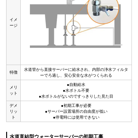
イメ
ージ
水道管から直接サーバーに給水され、内部の浄水フィルタ
特徴
ーでろ過し、安心安全な水がつくられる
●自動給水
メリ
●水ボトル不要
ット
●水ボトルがないのですっきりした見た目
デメ
●初期工事が必要
リッ
●サーバー設置場所の自由度が低い
ト
●停電時には使用できない
水道直結型ウォーターサーバーの初期工事