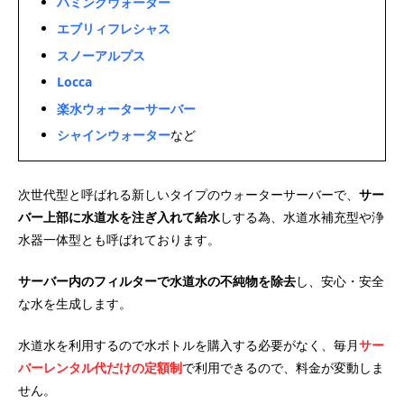
ハミングウォーター
エブリィフレシャス
スノーアルプス
Locca
楽水ウォーターサーバー
シャインウォーター
など
次世代型と呼ばれる新しいタイプのウォーターサーバーで、
サー
バー上部に水道水を注ぎ入れて給水
しする為、水道水補充型や浄
水器一体型とも呼ばれております。
サーバー内のフィルターで水道水の不純物を除去
し、安心・安全
な水を生成します。
水道水を利用するので水ボトルを購入する必要がなく、毎月
サー
バーレンタル代だけの定額制
で利用できるので、料金が変動しま
せん。