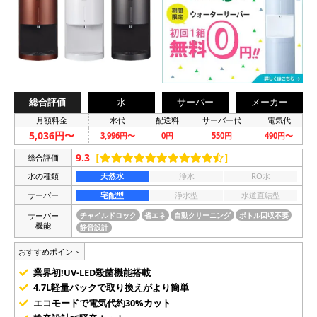
総合評価
水
サーバー
メーカー
月額料金
水代
配送料
サーバー代
電気代
5,036円〜
3,996円〜
0円
550円
490円〜
9.3
［
］
総合評価
水の種類
天然水
浄水
RO水
サーバー
宅配型
浄水型
水道直結型
サーバー
チャイルドロック
省エネ
自動クリーニング
ボトル回収不要
機能
静音設計
おすすめポイント
業界初!UV-LED殺菌機能搭載
4.7L軽量パックで取り換えがより簡単
エコモードで電気代約30%カット