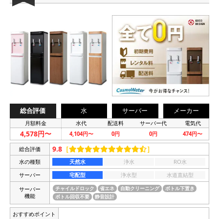
総合評価
水
サーバー
メーカー
月額料金
水代
配送料
サーバー代
電気代
4,578円〜
4,104円〜
0円
0円
474円〜
9.8
［
］
総合評価
水の種類
天然水
浄水
RO水
サーバー
宅配型
浄水型
水道直結型
サーバー
チャイルドロック
省エネ
自動クリーニング
ボトル下置き
機能
ボトル回収不要
静音設計
おすすめポイント