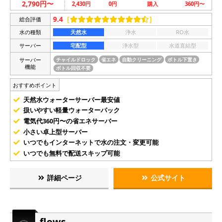
2,790円〜
2,430円
0円
購入
360円〜
9.4
［
］
総合評価
水の種類
天然水
浄水
RO水
サーバー
宅配型
浄水型
水道直結型
サーバー
チャイルドロック
省エネ
自動クリーニング
ボトル下置き
機能
ボトル回収不要
おすすめポイント
天然水ウォーターサーバー最安値
扱いやすい軽量ウォーターパック
電気代360円〜の省エネサーバー
小さい卓上型サーバー
いつでもインターネットで水の注文・変更可能
いつでも無料で配送スキップ可能
詳細ページ
公式サイト
flows