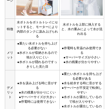
ージ
水ボトルをボトルトレイにセ
水ボトルを上部に挿入する
ットすると、モーターにより
特徴
と、水の重みによって水が流
内部のタンクに汲み上げられ
れ出る
る
●重たい水ボトルを持ち上げ
る必要がない
●停電時も常温のみ使用でき
メリ
●水ボトルが収納されるので
る
ット
埃が入りにくい
●サーバーサイズが小さい
●水ボトルが隠れるのですっ
●水の残量が分かりやすい
きりした見た目
●重たい水ボトルを持ち上げ
る必要がある
●水を汲み上げる時に音がす
●水を給水する時に音がする
デメ
る
●サーバーが不安定で転倒し
リッ
●水の残量が分かりにくい
やすい
ト
●サーバーサイズが大きい
●水ボトルが露出しているの
●停電時には使用できない
で埃が入りやすい
●水ボトルが露出しているの