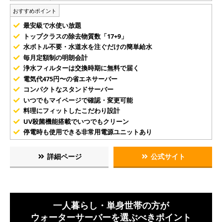
おすすめポイント
最安級で水使い放題
トップクラスの除去物質数「17+9」
水ボトル不要・水道水を注ぐだけの簡単給水
毎月定額制の明朗会計
浄水フィルターは交換時期に無料で届く
電気代475円〜の省エネサーバー
コンパクトなスタンドサーバー
いつでもマイページで確認・変更可能
料理にフィットしたこだわり設計
UV殺菌機能搭載でいつでもクリーン
停電時も使用できる非常用電源ユニットあり
詳細ページ
公式サイト
一人暮らし・単身世帯の方が
ウォーターサーバーを選ぶべきポイント