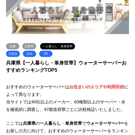
近畿
兵庫県
一人暮らし・単身世帯
天然水
浄水
PR
兵庫県【一人暮らし・単身世帯】ウォーターサーバーお
すすめランキングTOP5
おすすめのウォーターサーバーは
お住まいのエリアや利用目的
に
よって異なります。
当サイトでは40社以上のメーカー、60種類以上のサーバー・水
を徹底的に調査し、47都道府県ごとに比較検証いたしました。
ここでは
兵庫県
の
一人暮らし
・
単身世帯
で
ウォーターサーバー
を
お探しの方に向けて、おすすめのウォーターサーバーをランキン