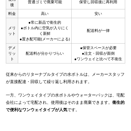
普通ゴミで廃棄可能
保管し回収後に再利用
後
料金
高い
安い
●常に新品で衛生的
メリ
●ボトル内に空気が入りにく
配送料が一律
ット
く新鮮
●置き配可能(メーカーによる)
デメ
●保管スペースが必要
リッ
配送料が分かりづらい
●注文・回収が面倒
ト
●ワンウェイと比べて不衛生
従来からのリターナブルタイプの水ボトルは、メーカースタッフ
が直接配達・回収して繰り返し利用されます。
一方、ワンウェイタイプの水ボトルやウォーターパックは、宅配
会社によって宅配され、使用後はそのまま廃棄できます。
衛生的
で便利なワンウェイタイプが人気
です。