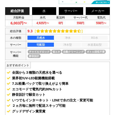
総合評価
水
サーバー
メーカー
月額料金
水代
配送料
サーバー代
電気代
6,003円〜
4,925円〜
0円
550円
558円〜
9.3
［
］
総合評価
水の種類
天然水
浄水
RO水
サーバー
宅配型
浄水型
水道直結型
サーバー
チャイルドロック
省エネ
自動クリーニング
ボトル回収不要
機能
静音設計
おすすめポイント
全国から３種類の天然水を選べる
業界初!UV-LED殺菌機能搭載
7.2L軽量パックで取り換えがより簡単
エコモードで電気代約30%カット
静音設計で騒音カット
いつでもインターネット・LINEで水の注文・変更可能
２ヵ月毎に無料で配送スキップ可能
グッドデザイン賞受賞