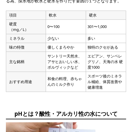
る為、採水地が軟水と硬水を作りだす要因の１つとなります。
項目
軟水
硬水
硬度
0〜100
301〜1,000
（mg／L）
ミネラル
少ない
多い
味の特徴
優しくまろやか
独特のクセがある
サントリー天然水、
エビアン、サンペレ
主な銘柄
アサヒおいしい水、
グリノ、天海の水 硬
ボルヴィックなど
度1000
スポーツ後のミネラ
和食の料理、赤ちゃ
おすすめ用途
ル補給、体質改善や
んのミルク作り
健康増進
pHとは？酸性・アルカリ性の水について