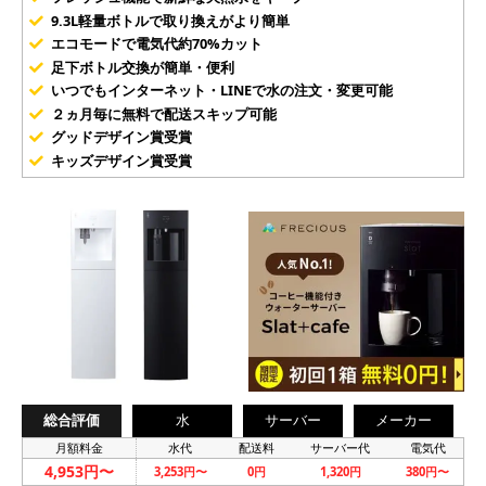
9.3L軽量ボトルで取り換えがより簡単
エコモードで電気代約70%カット
足下ボトル交換が簡単・便利
いつでもインターネット・LINEで水の注文・変更可能
２ヵ月毎に無料で配送スキップ可能
グッドデザイン賞受賞
キッズデザイン賞受賞
総合評価
水
サーバー
メーカー
月額料金
水代
配送料
サーバー代
電気代
4,953円〜
3,253円〜
0円
1,320円
380円〜