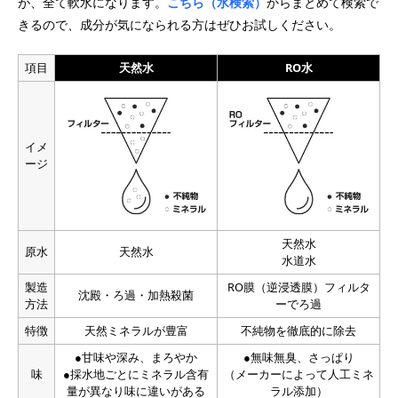
が、全て軟水になります。
こちら（水検索）
からまとめて検索で
きるので、成分が気になられる方はぜひお試しください。
項目
天然水
RO水
イメ
ージ
天然水
原水
天然水
水道水
製造
RO膜（逆浸透膜）フィルタ
沈殿・ろ過・加熱殺菌
方法
ーでろ過
特徴
天然ミネラルが豊富
不純物を徹底的に除去
●甘味や深み、まろやか
●無味無臭、さっぱり
味
●採水地ごとにミネラル含有
（メーカーによって人工ミネ
量が異なり味に違いがある
ラル添加）