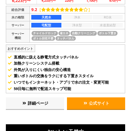
6,223円〜
4,233円〜
220円
1,100円
670円〜
9.2
［
］
総合評価
水の種類
天然水
浄水
RO水
サーバー
宅配型
浄水型
水道直結型
サーバー
チャイルドロック
省エネ
自動クリーニング
ボトル下置き
機能
ボトル回収不要
タッチパネル
おすすめポイント
直感的に扱える静電方式タッチパネル
加熱クリーンシステム搭載
外気が入りにくい独自の安心構造
重いボトルの交換をラクにする下置きスタイル
いつでもインターネット・アプリで水の注文・変更可能
59日毎に無料で配送スキップ可能
詳細ページ
公式サイト