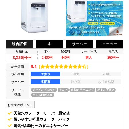
総合評価
水
サーバー
メーカー
月額料金
水代
配送料
サーバー代
電気代
3,230円〜
2,430円
440円
購入
360円〜
9.4
［
］
総合評価
水の種類
天然水
浄水
RO水
サーバー
宅配型
浄水型
水道直結型
サーバー
チャイルドロック
省エネ
自動クリーニング
ボトル下置き
機能
ボトル回収不要
おすすめポイント
天然水ウォーターサーバー最安値
扱いやすい軽量ウォーターパック
電気代360円〜の省エネサーバー