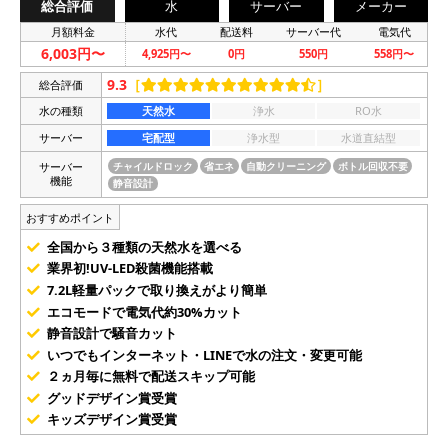
総合評価
水
サーバー
メーカー
月額料金
水代
配送料
サーバー代
電気代
6,003円〜
4,925円〜
0円
550円
558円〜
9.3
［
］
総合評価
水の種類
天然水
浄水
RO水
サーバー
宅配型
浄水型
水道直結型
サーバー
チャイルドロック
省エネ
自動クリーニング
ボトル回収不要
機能
静音設計
おすすめポイント
全国から３種類の天然水を選べる
業界初!UV-LED殺菌機能搭載
7.2L軽量パックで取り換えがより簡単
エコモードで電気代約30%カット
静音設計で騒音カット
いつでもインターネット・LINEで水の注文・変更可能
２ヵ月毎に無料で配送スキップ可能
グッドデザイン賞受賞
キッズデザイン賞受賞