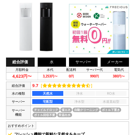
総合評価
水
サーバー
メーカー
月額料金
水代
配送料
サーバー代
電気代
4,623円〜
3,253円〜
0円
990円
380円〜
9.7
［
］
総合評価
水の種類
天然水
浄水
RO水
サーバー
宅配型
浄水型
水道直結型
サーバー
チャイルドロック
省エネ
自動クリーニング
ボトル下置き
機能
ボトル回収不要
常温出水
おすすめポイント
フレッシュ機能で新鮮な天然水をキープ