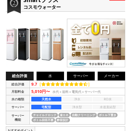
コスモウォーター
総合評価
水
サーバー
メーカー
9.7
［
］
総合評価
5,010円〜
月額料金
水代＋送料＋電気代＋サーバー代
水の種類
天然水
浄水
RO水
サーバー
宅配型
浄水型
水道直結型
サーバー
チャイルドロック
省エネ
自動クリーニング
ボトル下置き
機能
ボトル回収不要
静音設計
おすすめポイント