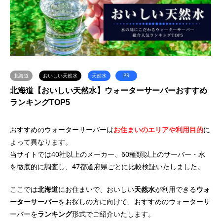
北海道
おいしい天然水
天然水
PR
北海道【おいしい天然水】ウォーターサーバーおすすめ
ランキングTOP5
おすすめのウォーターサーバーは
お住まいのエリアや利用目的
に
よって異なります。
当サイトでは40社以上のメーカー、60種類以上のサーバー・水
を徹底的に調査し、47都道府県ごとに比較検証いたしました。
ここでは
北海道
にお住まいで、おいしい
天然水
が利用できる
ウォ
ーターサーバー
をお探しの方に向けて、おすすめのウォーターサ
ーバーを
ランキング
形式でご紹介いたします。