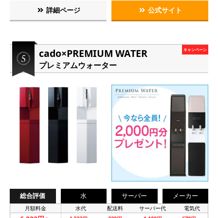
詳細ページ
公式サイト
cado×PREMIUM WATER
キャンペーン
プレミアムウォーター
総合評価
水
サーバー
メーカー
月額料金
水代
配送料
サーバー代
電気代