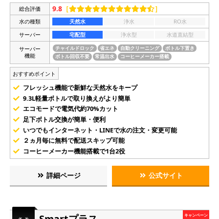
9.8
［
］
総合評価
水の種類
天然水
浄水
RO水
サーバー
宅配型
浄水型
水道直結型
サーバー
チャイルドロック
省エネ
自動クリーニング
ボトル下置き
機能
ボトル回収不要
常温出水
コーヒーメーカー搭載
おすすめポイント
フレッシュ機能で新鮮な天然水をキープ
9.3L軽量ボトルで取り換えがより簡単
エコモードで電気代約70%カット
足下ボトル交換が簡単・便利
いつでもインターネット・LINEで水の注文・変更可能
２ヵ月毎に無料で配送スキップ可能
コーヒーメーカー機能搭載で1台2役
詳細ページ
公式サイト
Smartプラス
キャンペーン