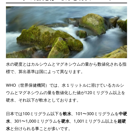
水の硬度とはカルシウムとマグネシウムの量から数値化される指
標で、算出基準は国によって異なります。
WHO（世界保健機関）では、水１リットルに溶けているカルシ
ウムとマグネシウムの量を数値化した値が120ミリグラム以上を
硬水、それ以下が軟水としております。
日本では100ミリグラム以下を
軟水
、101〜300ミリグラムを
中硬
水
、301〜1,000ミリグラムを
硬水
、1,001ミリグラム以上を
超硬
水
と分けられる事ことが多いです。