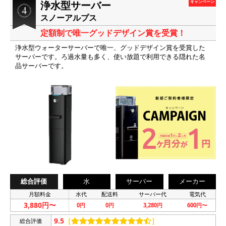
浄水型サーバー
キャンペーン
スノーアルプス
定額制で唯一グッドデザイン賞を受賞！
浄水型ウォーターサーバーで唯一、グッドデザイン賞を受賞した
サーバーです。ろ過水量も多く、使い放題で利用できる隠れた名
品サーバーです。
総合評価
水
サーバー
メーカー
月額料金
水代
配送料
サーバー代
電気代
3,880円〜
0円
0円
3,280円
600円〜
9.5
［
］
総合評価