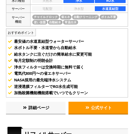
水の種類
天然水
浄水
RO水
サーバー
宅配型
浄水型
水道直結型
サーバー
チャイルドロック
省エネ
自動クリーニング
ボトル不要
機能
使い放題
自動給水
常温出水
おすすめポイント
最安値の水道直結型ウォーターサーバー
水ボトル不要・水道管から自動給水
給水タンクに注ぐだけの簡単給水に変更可能
毎月定額制の明朗会計
浄水フィルターは交換時期に無料で届く
電気代800円〜の省エネサーバー
NASA採用の最先端浄水システム
逆浸透膜フィルターでRO水生成可能
加熱殺菌機能機能搭載でいつでもクリーン
詳細ページ
公式サイト