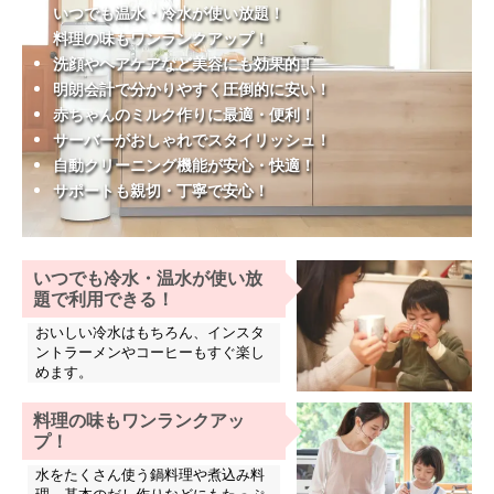
いつでも温水・冷水が使い放題！
料理の味もワンランクアップ！
洗顔やヘアケアなど美容にも効果的！
明朗会計で分かりやすく圧倒的に安い！
赤ちゃんのミルク作りに最適・便利！
サーバーがおしゃれでスタイリッシュ！
自動クリーニング機能が安心・快適！
サポートも親切・丁寧で安心！
いつでも冷水・温水が使い放
題で利用できる！
おいしい冷水はもちろん、インスタ
ントラーメンやコーヒーもすぐ楽し
めます。
料理の味もワンランクアッ
プ！
水をたくさん使う鍋料理や煮込み料