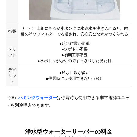
サーバー上部にある給水タンクに水道水を注ぎ入れると、内
特徴
部の浄水フィルターでろ過され、安心安全な水がつくられる
●給水作業が簡単
メリ
●水ボトル不要
ット
●初期工事不要
●水ボトルがないのですっきりした見た目
デメ
●給水回数が多い
リッ
●停電時には使用できない（※）
ト
（※）
ハミングウォーター
は停電時も使用できる非常電源ユニッ
トを別途購入できます。
浄水型ウォーターサーバーの料金