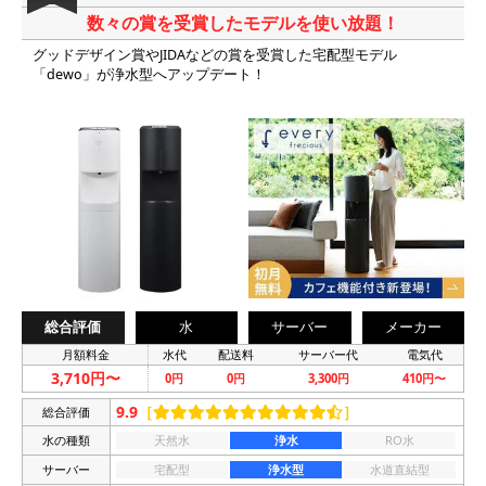
数々の賞を受賞したモデルを使い放題！
グッドデザイン賞やJIDAなどの賞を受賞した宅配型モデル
「dewo」が浄水型へアップデート！
総合評価
水
サーバー
メーカー
月額料金
水代
配送料
サーバー代
電気代
3,710円〜
0円
0円
3,300円
410円〜
9.9
［
］
総合評価
水の種類
天然水
浄水
RO水
サーバー
宅配型
浄水型
水道直結型