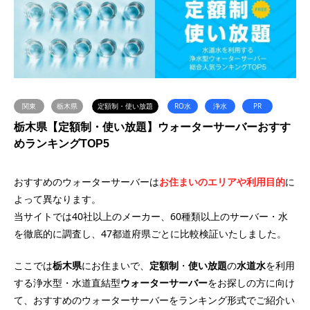
関東
栃木県
定額制・使い放題
RO水
浄水
PR
栃木県【定額制・使い放題】ウォーターサーバーおすす
めランキングTOP5
おすすめのウォーターサーバーは
お住まいのエリアや利用目的
に
よって異なります。
当サイトでは40社以上のメーカー、60種類以上のサーバー・水
を徹底的に調査し、47都道府県ごとに比較検証いたしました。
ここでは
栃木県
にお住まいで、
定額制
・
使い放題
の
水道水
を利用
する浄水型・水道直結型
ウォーターサーバー
をお探しの方に向け
て、おすすめのウォーターサーバーをランキング形式でご紹介い