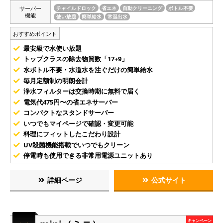
サーバー
チャイルドロック
省エネ
自動クリーニング
ボトル不要
機能
使い放題
簡単給水
常温出水
おすすめポイント
最安級で水使い放題
トップクラスの除去物質数「17+9」
水ボトル不要・水道水を注ぐだけの簡単給水
毎月定額制の明朗会計
浄水フィルターは交換時期に無料で届く
電気代475円〜の省エネサーバー
コンパクトなスタンドサーバー
いつでもマイページで確認・変更可能
料理にフィットしたこだわり設計
UV殺菌機能搭載でいつでもクリーン
停電時も使用できる非常用電源ユニットあり
詳細ページ
公式サイト
キャンペーン