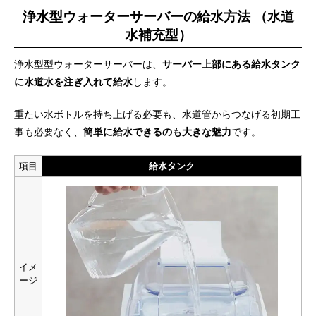
浄水型ウォーターサーバーの給水方法 （水道
水補充型）
浄水型型ウォーターサーバーは、
サーバー上部にある給水タンク
に水道水を注ぎ入れて給水
します。
重たい水ボトルを持ち上げる必要も、水道管からつなげる初期工
事も必要なく、
簡単に給水できるのも大きな魅力
です。
項目
給水タンク
イメ
ージ