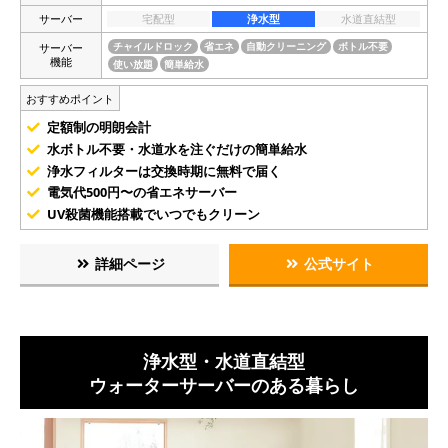
サーバー
宅配型
浄水型
水道直結型
サーバー
チャイルドロック
省エネ
自動クリーニング
ボトル不要
機能
使い放題
簡単給水
おすすめポイント
定額制の明朗会計
水ボトル不要・水道水を注ぐだけの簡単給水
浄水フィルターは交換時期に無料で届く
電気代500円〜の省エネサーバー
UV殺菌機能搭載でいつでもクリーン
詳細ページ
公式サイト
浄水型・水道直結型
ウォーターサーバーのある暮らし