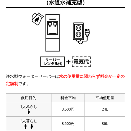
（水道水補充型）
浄水型ウォーターサーバーは
水の使用量に関わらず料金が一定の
定額制
です。
飲用目的
料金平均
平均使用量
1人暮らし
3,500円
24L
2人暮らし
3,500円
36L