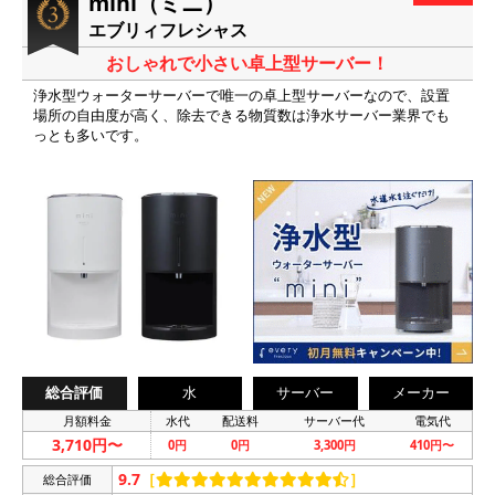
mini（ミニ）
エブリィフレシャス
おしゃれで小さい卓上型サーバー！
浄水型ウォーターサーバーで唯一の卓上型サーバーなので、設置
場所の自由度が高く、除去できる物質数は浄水サーバー業界でも
っとも多いです。
総合評価
水
サーバー
メーカー
月額料金
水代
配送料
サーバー代
電気代
3,710円〜
0円
0円
3,300円
410円〜
9.7
［
］
総合評価