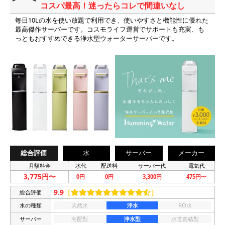
コスパ最高！迷ったらコレで間違いなし
毎日10Lの水を使い放題で利用でき、使いやすさと機能性に優れた
最高傑作サーバーです。コスモライフ運営でサポートも充実、も
っともおすすめできる浄水型ウォーターサーバーです。
総合評価
水
サーバー
メーカー
月額料金
水代
配送料
サーバー代
電気代
3,775円〜
0円
0円
3,300円
475円〜
9.9
［
］
総合評価
水の種類
天然水
浄水
RO水
サーバー
宅配型
浄水型
水道直結型