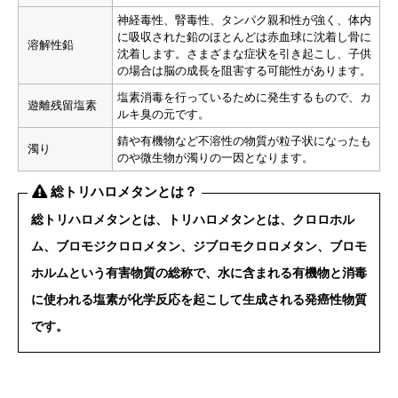
神経毒性、腎毒性、タンパク親和性が強く、体内
に吸収された鉛のほとんどは赤血球に沈着し骨に
溶解性鉛
沈着します。さまざまな症状を引き起こし、子供
の場合は脳の成長を阻害する可能性があります。
塩素消毒を行っているために発生するもので、カ
遊離残留塩素
ルキ臭の元です。
錆や有機物など不溶性の物質が粒子状になったも
濁り
のや微生物が濁りの一因となります。
総トリハロメタンとは？
総トリハロメタンとは、トリハロメタンとは、クロロホル
ム、ブロモジクロロメタン、ジブロモクロロメタン、ブロモ
ホルムという有害物質の総称で、水に含まれる有機物と消毒
に使われる塩素が化学反応を起こして生成される
発癌性物質
です。