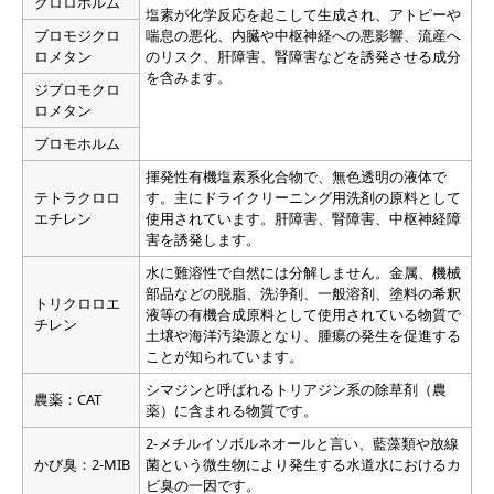
クロロホルム
塩素が化学反応を起こして生成され、アトピーや
ブロモジクロ
喘息の悪化、内臓や中枢神経への悪影響、流産へ
ロメタン
のリスク、肝障害、腎障害などを誘発させる成分
を含みます。
ジブロモクロ
ロメタン
ブロモホルム
揮発性有機塩素系化合物で、無色透明の液体で
テトラクロロ
す。主にドライクリーニング用洗剤の原料として
エチレン
使用されています。肝障害、腎障害、中枢神経障
害を誘発します。
水に難溶性で自然には分解しません。金属、機械
部品などの脱脂、洗浄剤、一般溶剤、塗料の希釈
トリクロロエ
液等の有機合成原料として使用されている物質で
チレン
土壌や海洋汚染源となり、腫瘍の発生を促進する
ことが知られています。
シマジンと呼ばれるトリアジン系の除草剤（農
農薬：CAT
薬）に含まれる物質です。
2-メチルイソボルネオールと言い、藍藻類や放線
かび臭：2-MIB
菌という微生物により発生する水道水におけるカ
ビ臭の一因です。