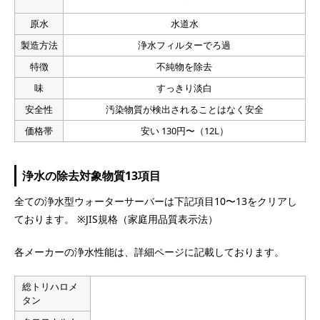
原水
水道水
製造方法
浄水フィルターでろ過
特徴
不純物を除去
味
すっきり淡白
安全性
汚染物質が検出されることはなく安全
価格帯
安い 130円〜（12L）
浄水の除去対象物質13項目
全ての浄水型ウォーターサーバーは下記項目10〜13をクリアし
ております。 ※JIS規格（家庭用品質表示法）
各メーカーの浄水性能は、詳細ページに記載しております。
総トリハロメ
タン