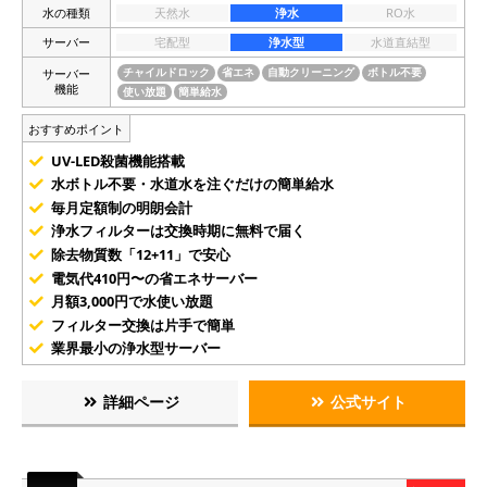
水の種類
天然水
浄水
RO水
サーバー
宅配型
浄水型
水道直結型
サーバー
チャイルドロック
省エネ
自動クリーニング
ボトル不要
機能
使い放題
簡単給水
おすすめポイント
UV-LED殺菌機能搭載
水ボトル不要・水道水を注ぐだけの簡単給水
毎月定額制の明朗会計
浄水フィルターは交換時期に無料で届く
除去物質数「12+11」で安心
電気代410円〜の省エネサーバー
月額3,000円で水使い放題
フィルター交換は片手で簡単
業界最小の浄水型サーバー
詳細ページ
公式サイト