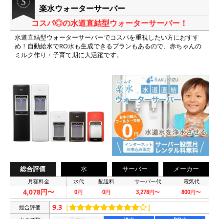
楽水ウォーターサーバー
コスパ◎の水道直結型ウォーターサーバー！
水道直結型ウォーターサーバーでコスパを重視したい方におすす
め！自動給水でRO水も生成できるプランもあるので、赤ちゃんの
ミルク作り・子育て期に大活躍です。
総合評価
水
サーバー
メーカー
月額料金
水代
配送料
サーバー代
電気代
4,078円〜
0円
0円
3,278円〜
800円〜
9.3
［
］
総合評価