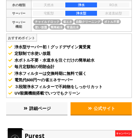
水の種類
天然水
浄水
RO水
サーバー
宅配型
浄水型
水道直結型
サーバー
チャイルドロック
省エネ
自動クリーニング
ボトル不要
機能
使い放題
簡単給水
常温出水
おすすめポイント
浄水型サーバー初！グッドデザイン賞受賞
定額制で水使い放題
水ボトル不要・水道水を注ぐだけの簡単給水
毎月定額制の明朗会計
浄水フィルターは交換時期に無料で届く
電気代600円〜の省エネサーバー
３段階浄水フィルターで不純物をしっかりカット
UV殺菌機能搭載でいつでもクリーン
詳細ページ
公式サイト
Purest
キャンペーン