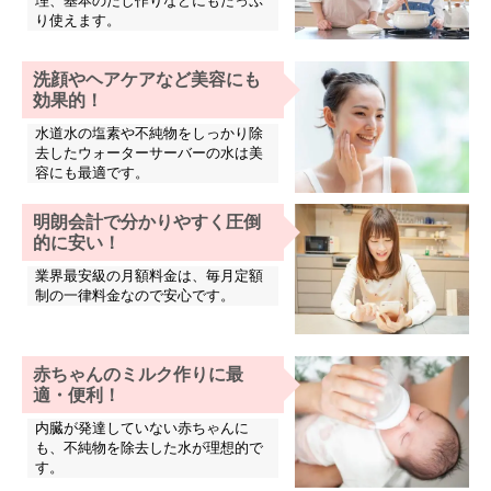
理、基本のだし作りなどにもたっぷ
り使えます。
洗顔やヘアケアなど美容にも
効果的！
水道水の塩素や不純物をしっかり除
去したウォーターサーバーの水は美
容にも最適です。
明朗会計で分かりやすく圧倒
的に安い！
業界最安級の月額料金は、毎月定額
制の一律料金なので安心です。
赤ちゃんのミルク作りに最
適・便利！
内臓が発達していない赤ちゃんに
も、不純物を除去した水が理想的で
す。