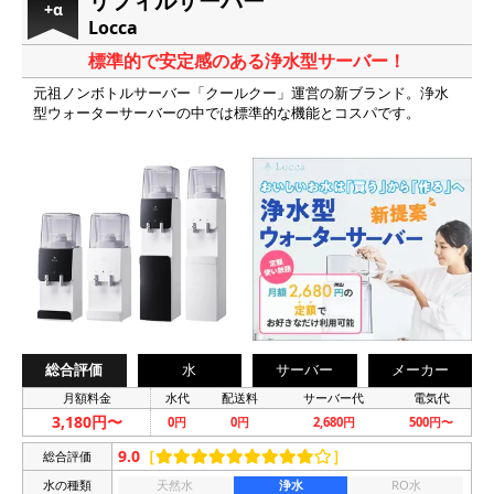
リフィルサーバー
+α
Locca
標準的で安定感のある浄水型サーバー！
元祖ノンボトルサーバー「クールクー」運営の新ブランド。浄水
型ウォーターサーバーの中では標準的な機能とコスパです。
総合評価
水
サーバー
メーカー
月額料金
水代
配送料
サーバー代
電気代
3,180円〜
0円
0円
2,680円
500円〜
9.0
［
］
総合評価
水の種類
天然水
浄水
RO水