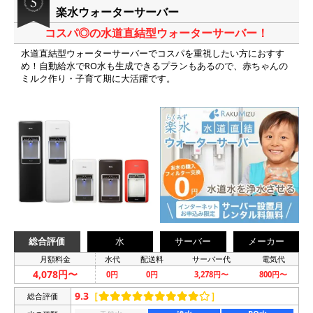
楽水ウォーターサーバー
コスパ◎の水道直結型ウォーターサーバー！
水道直結型ウォーターサーバーでコスパを重視したい方におすす
め！自動給水でRO水も生成できるプランもあるので、赤ちゃんの
ミルク作り・子育て期に大活躍です。
総合評価
水
サーバー
メーカー
月額料金
水代
配送料
サーバー代
電気代
4,078円〜
0円
0円
3,278円〜
800円〜
9.3
［
］
総合評価