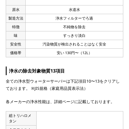
原水
水道水
製造方法
浄水フィルターでろ過
特徴
不純物を除去
味
すっきり淡白
安全性
汚染物質が検出されることはなく安全
価格帯
安い 130円〜（12L）
浄水の除去対象物質13項目
全ての浄水型ウォーターサーバーは下記項目10〜13をクリアし
ております。 ※JIS規格（家庭用品質表示法）
各メーカーの浄水性能は、詳細ページに記載しております。
総トリハロメ
タン