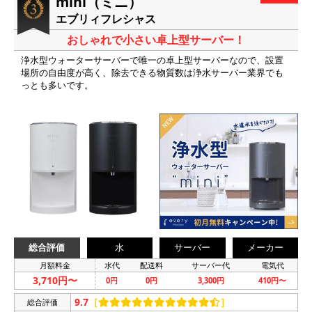
mini（ミニ）
エブリィフレシャス
おしゃれで小さい卓上型サーバー！
浄水型ウォーターサーバーで唯一の卓上型サーバーなので、設置
場所の自由度が高く、除去できる物質数は浄水サーバー業界でも
っとも多いです。
総合評価
水
サーバー
メーカー
月額料金
水代
配送料
サーバー代
電気代
3,710円〜
0円
0円
3,300円
410円〜
9.7
［
］
総合評価