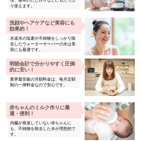
理、基本のだし作りなどにもたっぷ
り使えます。
洗顔やヘアケアなど美容にも
効果的！
水道水の塩素や不純物をしっかり除
去したウォーターサーバーの水は美
容にも最適です。
明朗会計で分かりやすく圧倒
的に安い！
業界最安級の月額料金は、毎月定額
制の一律料金なので安心です。
赤ちゃんのミルク作りに最
適・便利！
内臓が発達していない赤ちゃんに
も、不純物を除去した水が理想的で
す。