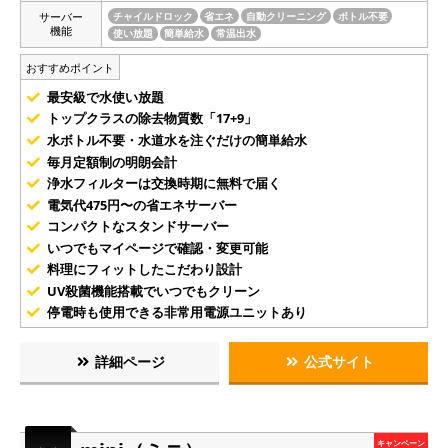
サーバー
チャイルドロック
省エネ
自動クリーニング
ボトル不要
機能
使い放題
簡単給水
常温出水
おすすめポイント
最安級で水使い放題
トップクラスの除去物質数「17+9」
水ボトル不要・水道水を注ぐだけの簡単給水
毎月定額制の明朗会計
浄水フィルターは交換時期に無料で届く
電気代475円〜の省エネサーバー
コンパクトなスタンドサーバー
いつでもマイページで確認・変更可能
料理にフィットしたこだわり設計
UV殺菌機能搭載でいつでもクリーン
停電時も使用できる非常用電源ユニットあり
詳細ページ
公式サイト
キャンペーン