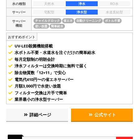
水の種類
天然水
浄水
RO水
サーバー
宅配型
浄水型
水道直結型
サーバー
チャイルドロック
省エネ
自動クリーニング
ボトル不要
機能
使い放題
簡単給水
おすすめポイント
UV-LED殺菌機能搭載
水ボトル不要・水道水を注ぐだけの簡単給水
毎月定額制の明朗会計
浄水フィルターは交換時期に無料で届く
除去物質数「12+11」で安心
電気代410円〜の省エネサーバー
月額3,000円で水使い放題
フィルター交換は片手で簡単
業界最小の浄水型サーバー
詳細ページ
公式サイト