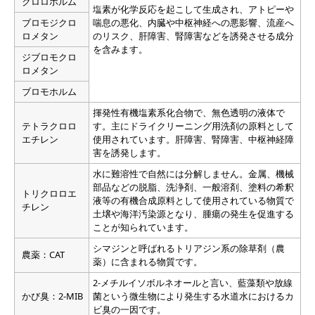
クロロホルム
塩素が化学反応を起こして生成され、アトピーや
ブロモジクロ
喘息の悪化、内臓や中枢神経への悪影響、流産へ
ロメタン
のリスク、肝障害、腎障害などを誘発させる成分
を含みます。
ジブロモクロ
ロメタン
ブロモホルム
揮発性有機塩素系化合物で、無色透明の液体で
テトラクロロ
す。主にドライクリーニング用洗剤の原料として
エチレン
使用されています。肝障害、腎障害、中枢神経障
害を誘発します。
水に難溶性で自然には分解しません。金属、機械
部品などの脱脂、洗浄剤、一般溶剤、塗料の希釈
トリクロロエ
液等の有機合成原料として使用されている物質で
チレン
土壌や海洋汚染源となり、腫瘍の発生を促進する
ことが知られています。
シマジンと呼ばれるトリアジン系の除草剤（農
農薬：CAT
薬）に含まれる物質です。
2-メチルイソボルネオールと言い、藍藻類や放線
かび臭：2-MIB
菌という微生物により発生する水道水におけるカ
ビ臭の一因です。