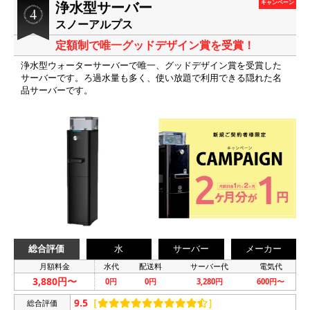
浄水型サーバー
キャンペーン
スノーアルプス
定額制で唯一グッドデザイン賞を受賞！
浄水型ウォーターサーバーで唯一、グッドデザイン賞を受賞した
サーバーです。ろ過水量も多く、使い放題で利用できる隠れた名
品サーバーです。
総合評価
水
サーバー
メーカー
月額料金
水代
配送料
サーバー代
電気代
3,880円〜
0円
0円
3,280円
600円〜
9.5
［
］
総合評価