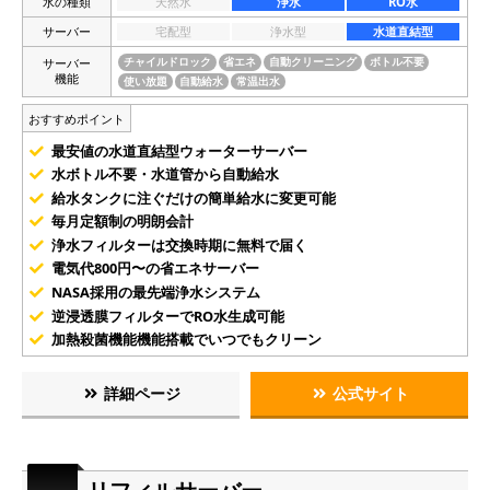
水の種類
天然水
浄水
RO水
サーバー
宅配型
浄水型
水道直結型
サーバー
チャイルドロック
省エネ
自動クリーニング
ボトル不要
機能
使い放題
自動給水
常温出水
おすすめポイント
最安値の水道直結型ウォーターサーバー
水ボトル不要・水道管から自動給水
給水タンクに注ぐだけの簡単給水に変更可能
毎月定額制の明朗会計
浄水フィルターは交換時期に無料で届く
電気代800円〜の省エネサーバー
NASA採用の最先端浄水システム
逆浸透膜フィルターでRO水生成可能
加熱殺菌機能機能搭載でいつでもクリーン
詳細ページ
公式サイト