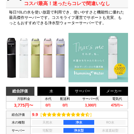
コスパ最高！迷ったらコレで間違いなし
毎日10Lの水を使い放題で利用でき、使いやすさと機能性に優れた
最高傑作サーバーです。コスモライフ運営でサポートも充実、も
っともおすすめできる浄水型ウォーターサーバーです。
総合評価
水
サーバー
メーカー
月額料金
水代
配送料
サーバー代
電気代
3,775円〜
0円
0円
3,300円
475円〜
9.9
［
］
総合評価
水の種類
天然水
浄水
RO水
サーバー
宅配型
浄水型
水道直結型