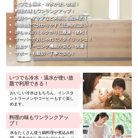
いつでも温水・冷水が使い放題！
料理の味もワンランクアップ！
洗顔やヘアケアなど美容にも効果的！
明朗会計で分かりやすく圧倒的に安い！
赤ちゃんのミルク作りに最適・便利！
サーバーがおしゃれでスタイリッシュ！
自動クリーニング機能が安心・快適！
サポートも親切・丁寧で安心！
いつでも冷水・温水が使い放
題で利用できる！
おいしい冷水はもちろん、インスタ
ントラーメンやコーヒーもすぐ楽し
めます。
料理の味もワンランクアッ
プ！
水をたくさん使う鍋料理や煮込み料