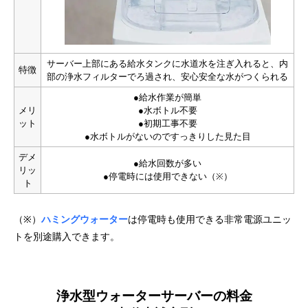
サーバー上部にある給水タンクに水道水を注ぎ入れると、内
特徴
部の浄水フィルターでろ過され、安心安全な水がつくられる
●給水作業が簡単
メリ
●水ボトル不要
ット
●初期工事不要
●水ボトルがないのですっきりした見た目
デメ
●給水回数が多い
リッ
●停電時には使用できない（※）
ト
（※）
ハミングウォーター
は停電時も使用できる非常電源ユニッ
トを別途購入できます。
浄水型ウォーターサーバーの料金