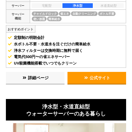
サーバー
宅配型
浄水型
水道直結型
サーバー
チャイルドロック
省エネ
自動クリーニング
ボトル不要
機能
使い放題
簡単給水
おすすめポイント
定額制の明朗会計
水ボトル不要・水道水を注ぐだけの簡単給水
浄水フィルターは交換時期に無料で届く
電気代500円〜の省エネサーバー
UV殺菌機能搭載でいつでもクリーン
詳細ページ
公式サイト
浄水型・水道直結型
ウォーターサーバーのある暮らし