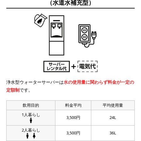
（水道水補充型）
浄水型ウォーターサーバーは
水の使用量に関わらず料金が一定の
定額制
です。
飲用目的
料金平均
平均使用量
1人暮らし
3,500円
24L
2人暮らし
3,500円
36L