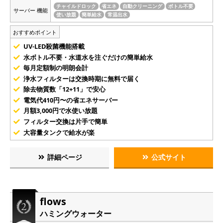
チャイルドロック
省エネ
自動クリーニング
ボトル不要
サーバー 機能
使い放題
簡単給水
常温出水
おすすめポイント
UV-LED殺菌機能搭載
水ボトル不要・水道水を注ぐだけの簡単給水
毎月定額制の明朗会計
浄水フィルターは交換時期に無料で届く
除去物質数「12+11」で安心
電気代410円〜の省エネサーバー
月額3,000円で水使い放題
フィルター交換は片手で簡単
大容量タンクで給水が楽
詳細ページ
公式サイト
flows
ハミングウォーター