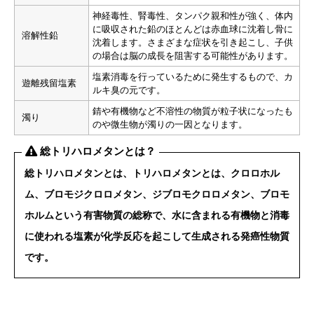
神経毒性、腎毒性、タンパク親和性が強く、体内
に吸収された鉛のほとんどは赤血球に沈着し骨に
溶解性鉛
沈着します。さまざまな症状を引き起こし、子供
の場合は脳の成長を阻害する可能性があります。
塩素消毒を行っているために発生するもので、カ
遊離残留塩素
ルキ臭の元です。
錆や有機物など不溶性の物質が粒子状になったも
濁り
のや微生物が濁りの一因となります。
総トリハロメタンとは？
総トリハロメタンとは、トリハロメタンとは、クロロホル
ム、ブロモジクロロメタン、ジブロモクロロメタン、ブロモ
ホルムという有害物質の総称で、水に含まれる有機物と消毒
に使われる塩素が化学反応を起こして生成される
発癌性物質
です。