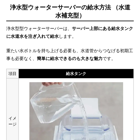
浄水型ウォーターサーバーの給水方法 （水道
水補充型）
浄水型型ウォーターサーバーは、
サーバー上部にある給水タンク
に水道水を注ぎ入れて給水
します。
重たい水ボトルを持ち上げる必要も、水道管からつなげる初期工
事も必要なく、
簡単に給水できるのも大きな魅力
です。
項目
給水タンク
イメ
ージ