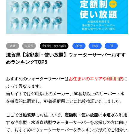
近畿
滋賀県
定額制・使い放題
RO水
浄水
PR
滋賀県【定額制・使い放題】ウォーターサーバーおすす
めランキングTOP5
おすすめのウォーターサーバーは
お住まいのエリアや利用目的
に
よって異なります。
当サイトでは40社以上のメーカー、60種類以上のサーバー・水
を徹底的に調査し、47都道府県ごとに比較検証いたしました。
ここでは
滋賀県
にお住まいで、
定額制
・
使い放題
の
水道水
を利用
する浄水型・水道直結型
ウォーターサーバー
をお探しの方に向け
て、おすすめのウォーターサーバーをランキング形式でご紹介い