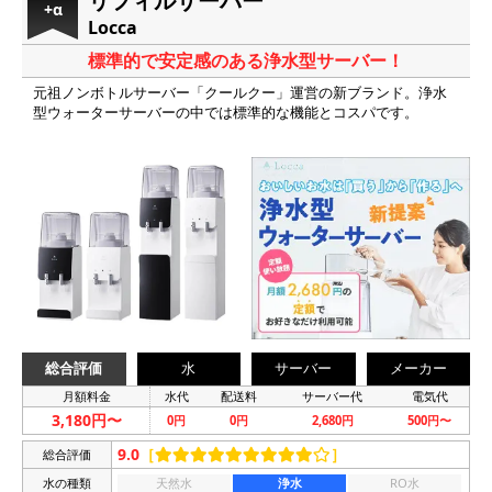
リフィルサーバー
+α
Locca
標準的で安定感のある浄水型サーバー！
元祖ノンボトルサーバー「クールクー」運営の新ブランド。浄水
型ウォーターサーバーの中では標準的な機能とコスパです。
総合評価
水
サーバー
メーカー
月額料金
水代
配送料
サーバー代
電気代
3,180円〜
0円
0円
2,680円
500円〜
9.0
［
］
総合評価
水の種類
天然水
浄水
RO水