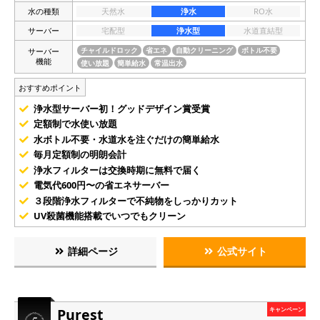
水の種類
天然水
浄水
RO水
サーバー
宅配型
浄水型
水道直結型
サーバー
チャイルドロック
省エネ
自動クリーニング
ボトル不要
機能
使い放題
簡単給水
常温出水
おすすめポイント
浄水型サーバー初！グッドデザイン賞受賞
定額制で水使い放題
水ボトル不要・水道水を注ぐだけの簡単給水
毎月定額制の明朗会計
浄水フィルターは交換時期に無料で届く
電気代600円〜の省エネサーバー
３段階浄水フィルターで不純物をしっかりカット
UV殺菌機能搭載でいつでもクリーン
詳細ページ
公式サイト
Purest
キャンペーン