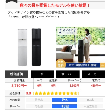
数々の賞を受賞したモデルを使い放題！
グッドデザイン賞やJIDAなどの賞を受賞した宅配型モデル
「dewo」が浄水型へアップデート！
総合評価
水
サーバー
メーカー
月額料金
水代
配送料
サーバー代
電気代
3,710円〜
0円
0円
3,300円
410円〜
9.9
［
］
総合評価
水の種類
天然水
浄水
RO水
サーバー
宅配型
浄水型
水道直結型