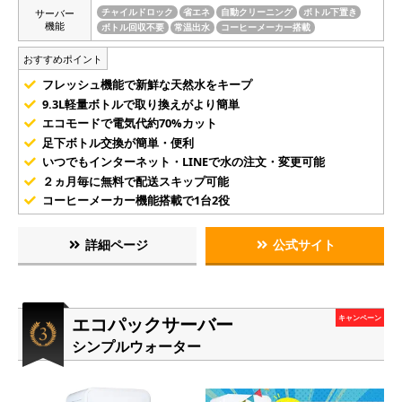
サーバー
チャイルドロック
省エネ
自動クリーニング
ボトル下置き
機能
ボトル回収不要
常温出水
コーヒーメーカー搭載
おすすめポイント
フレッシュ機能で新鮮な天然水をキープ
9.3L軽量ボトルで取り換えがより簡単
エコモードで電気代約70%カット
足下ボトル交換が簡単・便利
いつでもインターネット・LINEで水の注文・変更可能
２ヵ月毎に無料で配送スキップ可能
コーヒーメーカー機能搭載で1台2役
詳細ページ
公式サイト
エコパックサーバー
キャンペーン
シンプルウォーター