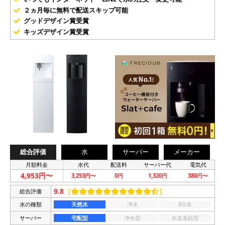
２ヵ月毎に無料で配送スキップ可能
グッドデザイン賞受賞
キッズデザイン賞受賞
総合評価
水
サーバー
メーカー
月額料金
水代
配送料
サーバー代
電気代
4,953円〜
3,253円〜
0円
1,320円
380円〜
9.8
［
］
総合評価
水の種類
天然水
浄水
RO水
サーバー
宅配型
浄水型
水道直結型