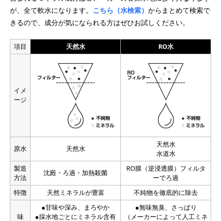
が、全て軟水になります。
こちら（水検索）
からまとめて検索で
きるので、成分が気になられる方はぜひお試しください。
項目
天然水
RO水
イメ
ージ
天然水
原水
天然水
水道水
製造
RO膜（逆浸透膜）フィルタ
沈殿・ろ過・加熱殺菌
方法
ーでろ過
特徴
天然ミネラルが豊富
不純物を徹底的に除去
●甘味や深み、まろやか
●無味無臭、さっぱり
味
●採水地ごとにミネラル含有
（メーカーによって人工ミネ