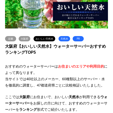
近畿
大阪府
おいしい天然水
天然水
PR
大阪府【おいしい天然水】ウォーターサーバーおすすめ
ランキングTOP5
おすすめのウォーターサーバーは
お住まいのエリアや利用目的
に
よって異なります。
当サイトでは40社以上のメーカー、60種類以上のサーバー・水
を徹底的に調査し、47都道府県ごとに比較検証いたしました。
ここでは
大阪府
にお住まいで、おいしい
天然水
が利用できる
ウォ
ーターサーバー
をお探しの方に向けて、おすすめのウォーターサ
ーバーを
ランキング
形式でご紹介いたします。