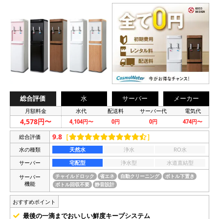
総合評価
水
サーバー
メーカー
月額料金
水代
配送料
サーバー代
電気代
4,578円〜
4,104円〜
0円
0円
474円〜
9.8
［
］
総合評価
水の種類
天然水
浄水
RO水
サーバー
宅配型
浄水型
水道直結型
サーバー
チャイルドロック
省エネ
自動クリーニング
ボトル下置き
機能
ボトル回収不要
静音設計
おすすめポイント
最後の一滴までおいしい鮮度キープシステム