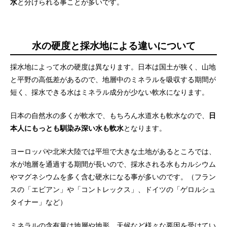
水
と分けられる事ことが多いです。
水の硬度と採水地による違いについて
採水地によって水の硬度は異なります。日本は国土が狭く、山地
と平野の高低差があるので、地層中のミネラルを吸収する期間が
短く、採水できる水はミネラル成分が少ない軟水になります。
日本の自然水の多くが軟水で、もちろん水道水も軟水なので、
日
本人にもっとも馴染み深い水も軟水
となります。
ヨーロッパや北米大陸では平坦で大きな土地があるところでは、
水が地層を通過する期間が長いので、採水される水もカルシウム
やマグネシウムを多く含む硬水になる事が多いのです。（フラン
スの「エビアン」や「コントレックス」、ドイツの「ゲロルシュ
タイナー」など）
ミネラルの含有量は地層や地形、天候など様々な要因を受けてい