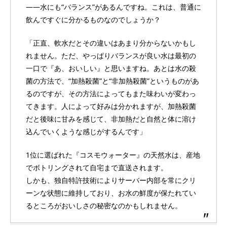
――水にも“バランス”があるんですね。これは、普通に
飲んですぐに分かるものなのでしょうか？
「正直、軟水だとその違いはあまり分からないかもし
れません。ただ、やっぱりバランスが良い水は最初の
一口で『あ、おいしい』と思いますね。あとは水の殺
菌の方法で、“加熱殺菌”と“非加熱殺菌”というものがあ
るのですが、その方法によってもまた味わいが変わっ
てきます。人によって好みは分かれますが、加熱殺菌
だと後味に甘みを感じて、非加熱だと自然と体に溶け
込んでいくような感じがするんです」
1位に選ばれた『コスモウォーター』の天然水は、産地
でボトリングされて自宅まで直送されます。
しかも、独自特許技術によりサーバー内部を常にクリ
ーンな状態に維持しており、お水の鮮度が保たれてい
るところがおいしさの秘密なのかもしれません。