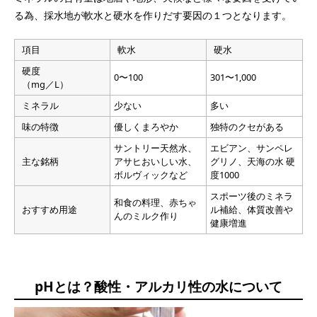
る為、採水地が軟水と硬水を作りだす要因の１つとなります。
項目
軟水
硬水
硬度
0〜100
301〜1,000
（mg／L）
ミネラル
少ない
多い
味の特徴
優しくまろやか
独特のクセがある
サントリー天然水、
エビアン、サンペレ
主な銘柄
アサヒおいしい水、
グリノ、天海の水 硬
ボルヴィックなど
度1000
スポーツ後のミネラ
和食の料理、赤ちゃ
おすすめ用途
ル補給、体質改善や
んのミルク作り
健康増進
pHとは？酸性・アルカリ性の水について