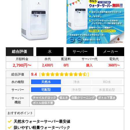
総合評価
水
サーバー
メーカー
月額料金
水代
配送料
サーバー代
電気代
2,790円〜
2,430円
0円
購入
360円〜
9.4
［
］
総合評価
水の種類
天然水
浄水
RO水
サーバー
宅配型
浄水型
水道直結型
サーバー
チャイルドロック
省エネ
自動クリーニング
ボトル下置き
機能
ボトル回収不要
おすすめポイント
天然水ウォーターサーバー最安値
扱いやすい軽量ウォーターパック