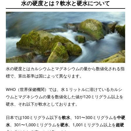
水の硬度とは？軟水と硬水について
水の硬度とはカルシウムとマグネシウムの量から数値化される指
標で、算出基準は国によって異なります。
WHO（世界保健機関）では、水１リットルに溶けているカルシ
ウムとマグネシウムの量を数値化した値が120ミリグラム以上を
硬水、それ以下が軟水としております。
日本では100ミリグラム以下を
軟水
、101〜300ミリグラムを
中硬
水
、301〜1,000ミリグラムを
硬水
、1,001ミリグラム以上を
超硬