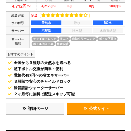
4,712円〜
4,212円〜
0円
0円
500円〜
9.2
［
］
総合評価
水の種類
天然水
浄水
RO水
サーバー
宅配型
浄水型
水道直結型
サーバー
チャイルドロック
省エネ
自動クリーニング
ボトル下置き
機能
ボトル回収不要
静音設計
おすすめポイント
全国から３種類の天然水を選べる
足下ボトル交換が簡単・便利
電気代487円〜の省エネサーバー
３段階で安心のチャイルドロック
静音設計ウォーターサーバー
２ヶ月毎に無料で配送スキップ可能
詳細ページ
公式サイト