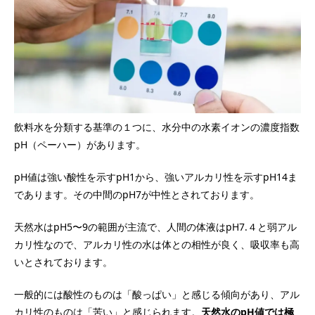
飲料水を分類する基準の１つに、水分中の水素イオンの濃度指数
pH（ペーハー）があります。
pH値は強い酸性を示すpH1から、強いアルカリ性を示すpH14ま
であります。その中間のpH7が中性とされております。
天然水はpH5〜9の範囲が主流で、人間の体液はpH7.４と弱アル
カリ性なので、アルカリ性の水は体との相性が良く、吸収率も高
いとされております。
一般的には酸性のものは「酸っぱい」と感じる傾向があり、アル
カリ性のものは「苦い」と感じられます。
天然水のpH値では極