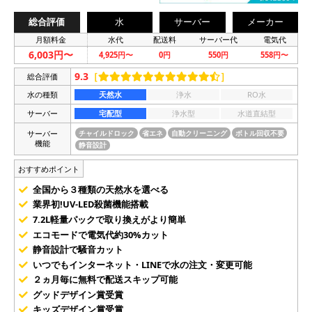
総合評価
水
サーバー
メーカー
月額料金
水代
配送料
サーバー代
電気代
6,003円〜
4,925円〜
0円
550円
558円〜
9.3
［
］
総合評価
水の種類
天然水
浄水
RO水
サーバー
宅配型
浄水型
水道直結型
サーバー
チャイルドロック
省エネ
自動クリーニング
ボトル回収不要
機能
静音設計
おすすめポイント
全国から３種類の天然水を選べる
業界初!UV-LED殺菌機能搭載
7.2L軽量パックで取り換えがより簡単
エコモードで電気代約30%カット
静音設計で騒音カット
いつでもインターネット・LINEで水の注文・変更可能
２ヵ月毎に無料で配送スキップ可能
グッドデザイン賞受賞
キッズデザイン賞受賞