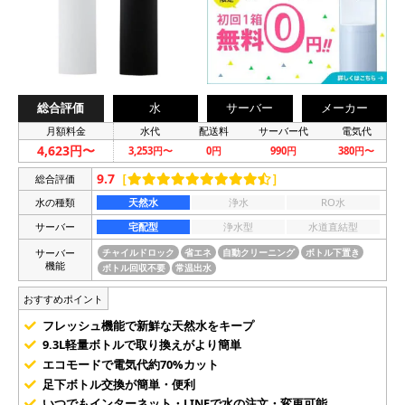
総合評価
水
サーバー
メーカー
月額料金
水代
配送料
サーバー代
電気代
4,623円〜
3,253円〜
0円
990円
380円〜
9.7
［
］
総合評価
水の種類
天然水
浄水
RO水
サーバー
宅配型
浄水型
水道直結型
サーバー
チャイルドロック
省エネ
自動クリーニング
ボトル下置き
機能
ボトル回収不要
常温出水
おすすめポイント
フレッシュ機能で新鮮な天然水をキープ
9.3L軽量ボトルで取り換えがより簡単
エコモードで電気代約70%カット
足下ボトル交換が簡単・便利
いつでもインターネット・LINEで水の注文・変更可能