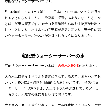
般的なウォーターサーバー
です。
約100年前にアメリカで誕生し、日本には1980年ごろから普及さ
れるようになりました。一般家庭に浸透するようになったきっか
けは、関東大震災です。原子力発電施設から放射性物質が検出さ
れたことにより、水道水への不安感が急速に高まり、安全性の高
いウォーターサーバーの水が注目されるようになりました。
宅配型ウォーターサーバーの水
宅配型ウォーターサーバーの水は、
天然水とRO水
があります。
天然水は自然なミネラルを豊富に含んでいるので、まろやかでお
いしく、RO水は不純物を徹底的にろ過した水です。宅配型ウォ
ーターサーバーのRO水は、人工ミネラルを添加しているメーカ
ーも多く、天然水の味に寄せられております。
含まれるミネラル成分は各メーカーの各採水地により異なります