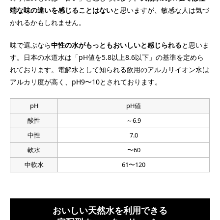
端な味の違いを感じることはない
と思いますが、敏感な人は気づ
かれるかもしれません。
味で選ぶなら
中性の水がもっともおいしいと感じられる
と思いま
す。日本の水道水は「pH値を5.8以上8.6以下」の基準を定めら
れております。電解水として知られる飲用のアルカリイオン水は
アルカリ度が高く、pH9〜10とされております。
pH
pH値
酸性
～6.9
中性
7.0
軟水
〜60
中軟水
61〜120
おいしい天然水を利用できる