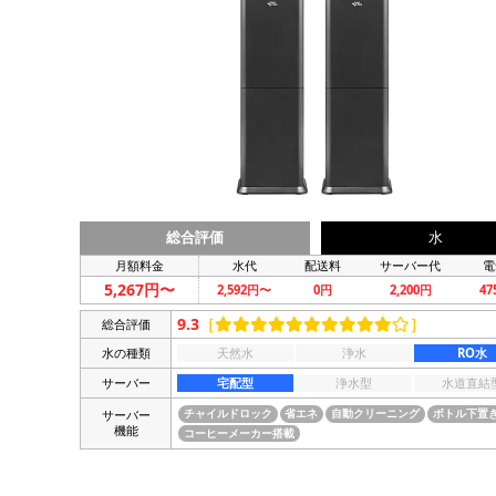
総合評価
水
月額料金
水代
配送料
サーバー代
電
5,267円〜
2,592円〜
0円
2,200円
4
9.3
［
］
総合評価
水の種類
天然水
浄水
RO水
サーバー
宅配型
浄水型
水道直結
サーバー
チャイルドロック
省エネ
自動クリーニング
ボトル下置
機能
コーヒーメーカー搭載