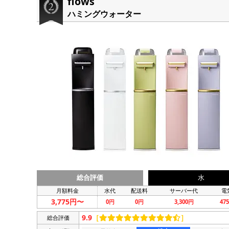
flows
ハミングウォーター
総合評価
水
月額料金
水代
配送料
サーバー代
電
3,775円〜
0円
0円
3,300円
47
9.9
［
］
総合評価