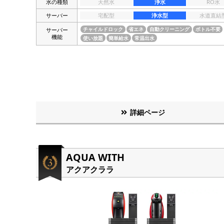
水の種類
天然水
浄水
RO水
サーバー
宅配型
浄水型
水道直結
サーバー
チャイルドロック
省エネ
自動クリーニング
ボトル不要
機能
使い放題
簡単給水
常温出水
詳細ページ
AQUA WITH
アクアクララ