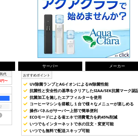
サーバー
メーカー
気代
おすすめポイント
75円〜
UV除菌ランプとAGイオンによるW除菌性能
抗菌性と安全性の基準をクリアしたSIAA/SEK抗菌マーク認
抗菌加工を施したエアフィルターを使用
コーヒーマシンを搭載し１台で様々なメニューが楽しめる
型
操作パネルがサーバー上部で簡単便利
き
ECOモードによる省エネで消費電力を約45%削減
いつでもインターネットで水の注文・変更可能
いつでも無料で配送スキップ可能