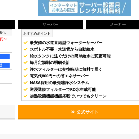
サーバー
メーカー
気代
おすすめポイント
0円〜
最安値の水道直結型ウォーターサーバー
水ボトル不要・水道管から自動給水
給水タンクに注ぐだけの簡単給水に変更可能
毎月定額制の明朗会計
型
浄水フィルターは交換時期に無料で届く
電気代800円〜の省エネサーバー
NASA採用の最先端浄水システム
逆浸透膜フィルターでRO水生成可能
加熱殺菌機能機能搭載でいつでもクリーン
公式サイト