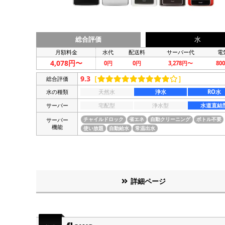
総合評価
水
月額料金
水代
配送料
サーバー代
電
4,078円〜
0円
0円
3,278円〜
80
9.3
［
］
総合評価
水の種類
天然水
浄水
RO水
サーバー
宅配型
浄水型
水道直結
サーバー
チャイルドロック
省エネ
自動クリーニング
ボトル不要
機能
使い放題
自動給水
常温出水
詳細ページ