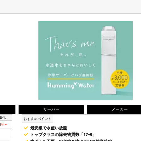
サーバー
メーカー
気代
おすすめポイント
5円〜
最安級で水使い放題
トップクラスの除去物質数「17+9」