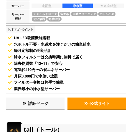
サーバー
宅配型
浄水型
水道直結型
サーバー
チャイルドロック
省エネ
自動クリーニング
ボトル不要
機能
使い放題
簡単給水
おすすめポイント
UV-LED殺菌機能搭載
水ボトル不要・水道水を注ぐだけの簡単給水
毎月定額制の明朗会計
浄水フィルターは交換時期に無料で届く
除去物質数「12+11」で安心
電気代410円〜の省エネサーバー
月額3,000円で水使い放題
フィルター交換は片手で簡単
業界最小の浄水型サーバー
詳細ページ
公式サイト
tall（トール）