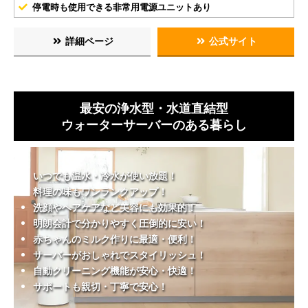
停電時も使用できる非常用電源ユニットあり
詳細ページ
公式サイト
最安の浄水型・水道直結型
ウォーターサーバーのある暮らし
いつでも温水・冷水が使い放題！
料理の味もワンランクアップ！
洗顔やヘアケアなど美容にも効果的！
明朗会計で分かりやすく圧倒的に安い！
赤ちゃんのミルク作りに最適・便利！
サーバーがおしゃれでスタイリッシュ！
自動クリーニング機能が安心・快適！
サポートも親切・丁寧で安心！