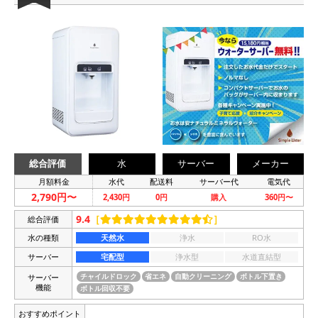
総合評価
水
サーバー
メーカー
月額料金
水代
配送料
サーバー代
電気代
2,790円〜
2,430円
0円
購入
360円〜
9.4
［
］
総合評価
水の種類
天然水
浄水
RO水
サーバー
宅配型
浄水型
水道直結型
サーバー
チャイルドロック
省エネ
自動クリーニング
ボトル下置き
機能
ボトル回収不要
おすすめポイント