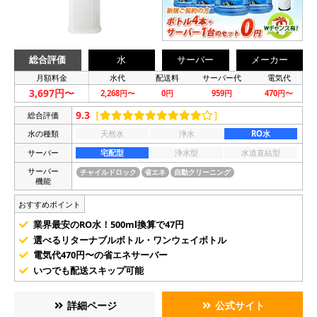
総合評価
水
サーバー
メーカー
月額料金
水代
配送料
サーバー代
電気代
3,697円〜
2,268円〜
0円
959円
470円〜
9.3
［
］
総合評価
水の種類
天然水
浄水
RO水
サーバー
宅配型
浄水型
水道直結型
サーバー
チャイルドロック
省エネ
自動クリーニング
機能
おすすめポイント
業界最安のRO水！500ml換算で47円
選べるリターナブルボトル・ワンウェイボトル
電気代470円〜の省エネサーバー
いつでも配送スキップ可能
詳細ページ
公式サイト