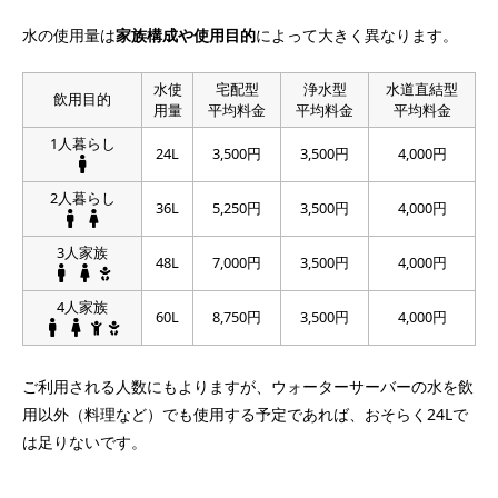
水の使用量は
家族構成や使用目的
によって大きく異なります。
水使
宅配型
浄水型
水道直結型
飲用目的
用量
平均料金
平均料金
平均料金
1人暮らし
24L
3,500円
3,500円
4,000円
2人暮らし
36L
5,250円
3,500円
4,000円
3人家族
48L
7,000円
3,500円
4,000円
4人家族
60L
8,750円
3,500円
4,000円
ご利用される人数にもよりますが、ウォーターサーバーの水を飲
用以外（料理など）でも使用する予定であれば、おそらく24Lで
は足りないです。