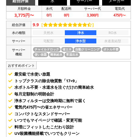
総合評価
水
サーバー
メーカー
月額料金
水代
配送料
サーバー代
電気代
3,775円〜
0円
0円
3,300円
475円〜
9.9
［
］
総合評価
水の種類
天然水
浄水
RO水
サーバー
宅配型
浄水型
水道直結型
サーバー
チャイルドロック
省エネ
自動クリーニング
ボトル不要
機能
使い放題
簡単給水
常温出水
おすすめポイント
最安級で水使い放題
トップクラスの除去物質数「17+9」
水ボトル不要・水道水を注ぐだけの簡単給水
毎月定額制の明朗会計
浄水フィルターは交換時期に無料で届く
電気代475円〜の省エネサーバー
コンパクトなスタンドサーバー
いつでもマイページで確認・変更可能
料理にフィットしたこだわり設計
UV殺菌機能搭載でいつでもクリーン