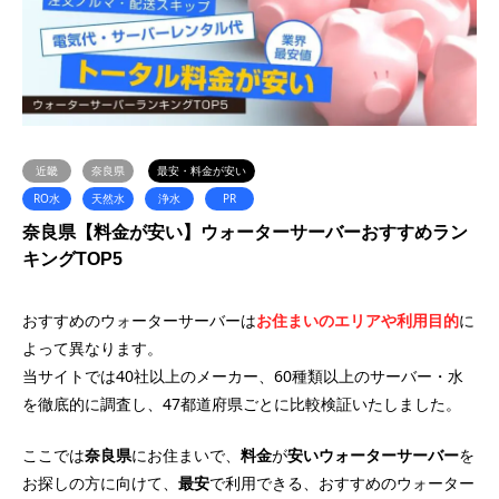
近畿
奈良県
最安・料金が安い
RO水
天然水
浄水
PR
奈良県【料金が安い】ウォーターサーバーおすすめラン
キングTOP5
おすすめのウォーターサーバーは
お住まいのエリアや利用目的
に
よって異なります。
当サイトでは40社以上のメーカー、60種類以上のサーバー・水
を徹底的に調査し、47都道府県ごとに比較検証いたしました。
ここでは
奈良県
にお住まいで、
料金
が
安い
ウォーターサーバー
を
お探しの方に向けて、
最安
で利用できる、おすすめのウォーター