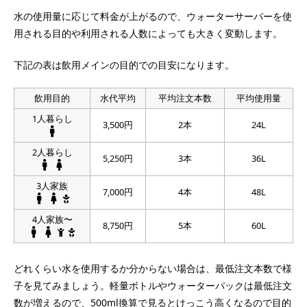
水の使用量に応じて料金が上がるので、ウォーターサーバーを使
用される目的や利用される人数によっても大きく変動します。
下記の表は飲用メインの目的での目安になります。
飲用目的
水代平均
平均注文本数
平均使用量
1人暮らし
3,500円
2本
24L
2人暮らし
5,250円
3本
36L
3人家族
7,000円
4本
48L
4人家族〜
8,750円
5本
60L
どれくらい水を使用するか分からない場合は、最低注文本数で様
子を見てみましょう。軽量ボトルやウォーターパックは最低注文
数が増えるので、500ml換算で見るとけっこう高くなるので目的