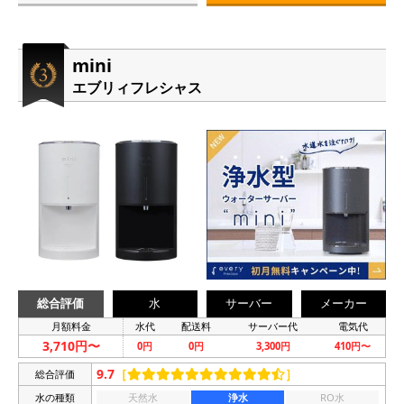
mini
エブリィフレシャス
総合評価
水
サーバー
メーカー
月額料金
水代
配送料
サーバー代
電気代
3,710円〜
0円
0円
3,300円
410円〜
9.7
［
］
総合評価
水の種類
天然水
浄水
RO水