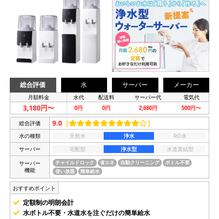
総合評価
水
サーバー
メーカー
月額料金
水代
配送料
サーバー代
電気代
3,180円〜
0円
0円
2,680円
500円〜
9.0
［
］
総合評価
水の種類
天然水
浄水
RO水
サーバー
宅配型
浄水型
水道直結型
サーバー
チャイルドロック
省エネ
自動クリーニング
ボトル不要
機能
使い放題
簡単給水
おすすめポイント
定額制の明朗会計
水ボトル不要・水道水を注ぐだけの簡単給水