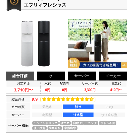
エブリィフレシャス
総合評価
水
サーバー
メーカー
月額料金
水代
配送料
サーバー代
電気代
3,710円〜
0円
0円
3,300円
410円〜
9.9
［
］
総合評価
水の種類
天然水
浄水
RO水
サーバー
宅配型
浄水型
水道直結型
チャイルドロック
省エネ
自動クリーニング
ボトル不要
サーバー 機能
使い放題
簡単給水
常温出水