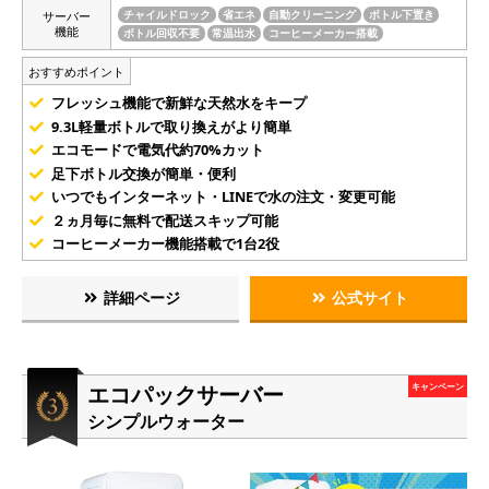
サーバー
チャイルドロック
省エネ
自動クリーニング
ボトル下置き
機能
ボトル回収不要
常温出水
コーヒーメーカー搭載
おすすめポイント
フレッシュ機能で新鮮な天然水をキープ
9.3L軽量ボトルで取り換えがより簡単
エコモードで電気代約70%カット
足下ボトル交換が簡単・便利
いつでもインターネット・LINEで水の注文・変更可能
２ヵ月毎に無料で配送スキップ可能
コーヒーメーカー機能搭載で1台2役
詳細ページ
公式サイト
エコパックサーバー
キャンペーン
シンプルウォーター