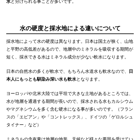
水
と分けられる事ことが多いです。
水の硬度と採水地による違いについて
採水地によって水の硬度は異なります。日本は国土が狭く、山地
と平野の高低差があるので、地層中のミネラルを吸収する期間が
短く、採水できる水はミネラル成分が少ない軟水になります。
日本の自然水の多くが軟水で、もちろん水道水も軟水なので、
日
本人にもっとも馴染み深い水も軟水
となります。
ヨーロッパや北米大陸では平坦で大きな土地があるところでは、
水が地層を通過する期間が長いので、採水される水もカルシウム
やマグネシウムを多く含む硬水になる事が多いのです。（フラン
スの「エビアン」や「コントレックス」、ドイツの「ゲロルシュ
タイナー」など）
ミネラルの含有量は地層や地形、天候など様々な要因を受けてい