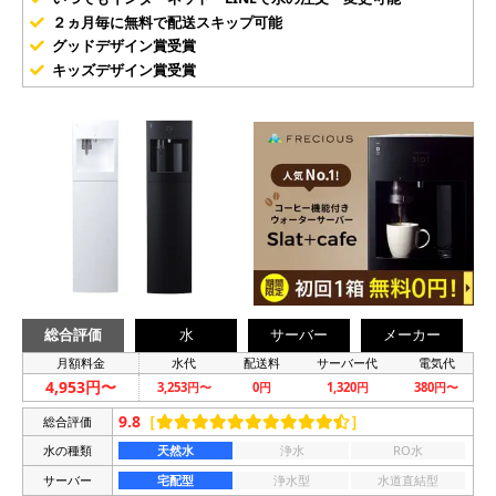
２ヵ月毎に無料で配送スキップ可能
グッドデザイン賞受賞
キッズデザイン賞受賞
総合評価
水
サーバー
メーカー
月額料金
水代
配送料
サーバー代
電気代
4,953円〜
3,253円〜
0円
1,320円
380円〜
9.8
［
］
総合評価
水の種類
天然水
浄水
RO水
サーバー
宅配型
浄水型
水道直結型