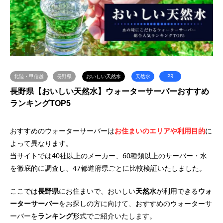
北陸・甲信越
長野県
おいしい天然水
天然水
PR
長野県【おいしい天然水】ウォーターサーバーおすすめ
ランキングTOP5
おすすめのウォーターサーバーは
お住まいのエリアや利用目的
に
よって異なります。
当サイトでは40社以上のメーカー、60種類以上のサーバー・水
を徹底的に調査し、47都道府県ごとに比較検証いたしました。
ここでは
長野県
にお住まいで、おいしい
天然水
が利用できる
ウォ
ーターサーバー
をお探しの方に向けて、おすすめのウォーターサ
ーバーを
ランキング
形式でご紹介いたします。