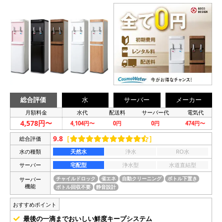
総合評価
水
サーバー
メーカー
月額料金
水代
配送料
サーバー代
電気代
4,578円〜
4,104円〜
0円
0円
474円〜
9.8
［
］
総合評価
水の種類
天然水
浄水
RO水
サーバー
宅配型
浄水型
水道直結型
サーバー
チャイルドロック
省エネ
自動クリーニング
ボトル下置き
機能
ボトル回収不要
静音設計
おすすめポイント
最後の一滴までおいしい鮮度キープシステム