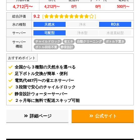
4,712円〜
4,212円〜
0円
0円
500円〜
9.2
［
］
総合評価
水の種類
天然水
浄水
RO水
サーバー
宅配型
浄水型
水道直結型
サーバー
チャイルドロック
省エネ
自動クリーニング
ボトル下置き
機能
ボトル回収不要
静音設計
おすすめポイント
全国から３種類の天然水を選べる
足下ボトル交換が簡単・便利
電気代487円〜の省エネサーバー
３段階で安心のチャイルドロック
静音設計ウォーターサーバー
２ヶ月毎に無料で配送スキップ可能
詳細ページ
公式サイト