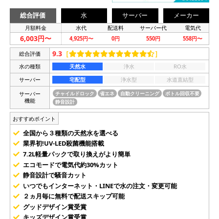
総合評価
水
サーバー
メーカー
月額料金
水代
配送料
サーバー代
電気代
6,003円〜
4,925円〜
0円
550円
558円〜
9.3
［
］
総合評価
水の種類
天然水
浄水
RO水
サーバー
宅配型
浄水型
水道直結型
サーバー
チャイルドロック
省エネ
自動クリーニング
ボトル回収不要
機能
静音設計
おすすめポイント
全国から３種類の天然水を選べる
業界初!UV-LED殺菌機能搭載
7.2L軽量パックで取り換えがより簡単
エコモードで電気代約30%カット
静音設計で騒音カット
いつでもインターネット・LINEで水の注文・変更可能
２ヵ月毎に無料で配送スキップ可能
グッドデザイン賞受賞
キッズデザイン賞受賞