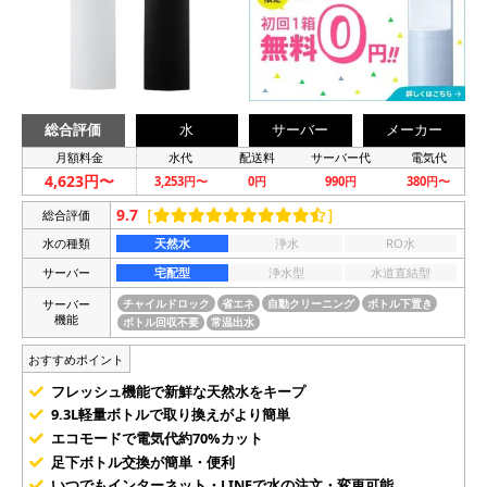
総合評価
水
サーバー
メーカー
月額料金
水代
配送料
サーバー代
電気代
4,623円〜
3,253円〜
0円
990円
380円〜
9.7
［
］
総合評価
水の種類
天然水
浄水
RO水
サーバー
宅配型
浄水型
水道直結型
サーバー
チャイルドロック
省エネ
自動クリーニング
ボトル下置き
機能
ボトル回収不要
常温出水
おすすめポイント
フレッシュ機能で新鮮な天然水をキープ
9.3L軽量ボトルで取り換えがより簡単
エコモードで電気代約70%カット
足下ボトル交換が簡単・便利
いつでもインターネット・LINEで水の注文・変更可能