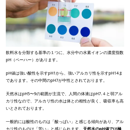
飲料水を分類する基準の１つに、水分中の水素イオンの濃度指数
pH（ペーハー）があります。
pH値は強い酸性を示すpH1から、強いアルカリ性を示すpH14ま
であります。その中間のpH7が中性とされております。
天然水はpH5〜9の範囲が主流で、人間の体液はpH7.４と弱アル
カリ性なので、アルカリ性の水は体との相性が良く、吸収率も高
いとされております。
一般的には酸性のものは「酸っぱい」と感じる傾向があり、アル
カリ性のものは「苦い」と感じられます。
天然水のpH値では極