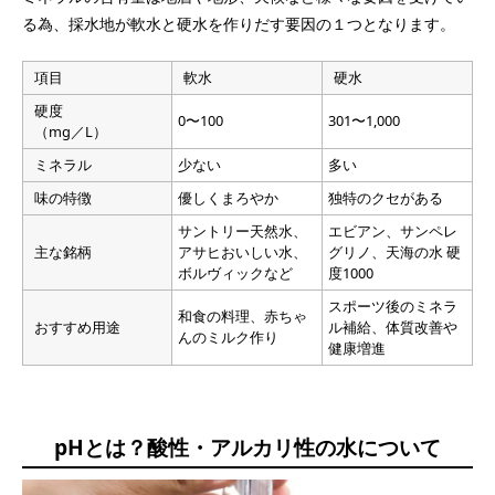
る為、採水地が軟水と硬水を作りだす要因の１つとなります。
項目
軟水
硬水
硬度
0〜100
301〜1,000
（mg／L）
ミネラル
少ない
多い
味の特徴
優しくまろやか
独特のクセがある
サントリー天然水、
エビアン、サンペレ
主な銘柄
アサヒおいしい水、
グリノ、天海の水 硬
ボルヴィックなど
度1000
スポーツ後のミネラ
和食の料理、赤ちゃ
おすすめ用途
ル補給、体質改善や
んのミルク作り
健康増進
pHとは？酸性・アルカリ性の水について