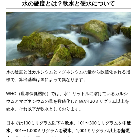
水の硬度とは？軟水と硬水について
水の硬度とはカルシウムとマグネシウムの量から数値化される指
標で、算出基準は国によって異なります。
WHO（世界保健機関）では、水１リットルに溶けているカルシ
ウムとマグネシウムの量を数値化した値が120ミリグラム以上を
硬水、それ以下が軟水としております。
日本では100ミリグラム以下を
軟水
、101〜300ミリグラムを
中硬
水
、301〜1,000ミリグラムを
硬水
、1,001ミリグラム以上を
超硬