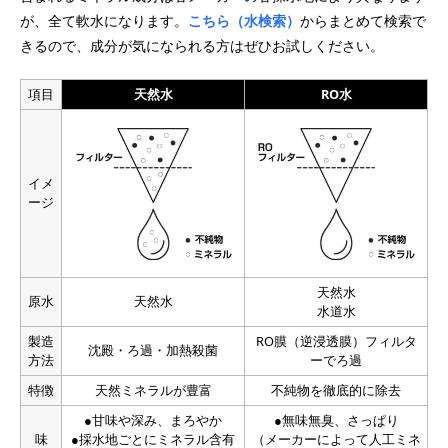
が、全て軟水になります。
こちら（水検索）
からまとめて検索で
きるので、成分が気になられる方はぜひお試しください。
項目
天然水
RO水
イメ
ージ
天然水
原水
天然水
水道水
製造
RO膜（逆浸透膜）フィルタ
沈殿・ろ過・加熱殺菌
方法
ーでろ過
特徴
天然ミネラルが豊富
不純物を徹底的に除去
●甘味や深み、まろやか
●無味無臭、さっぱり
味
●採水地ごとにミネラル含有
（メーカーによって人工ミネ