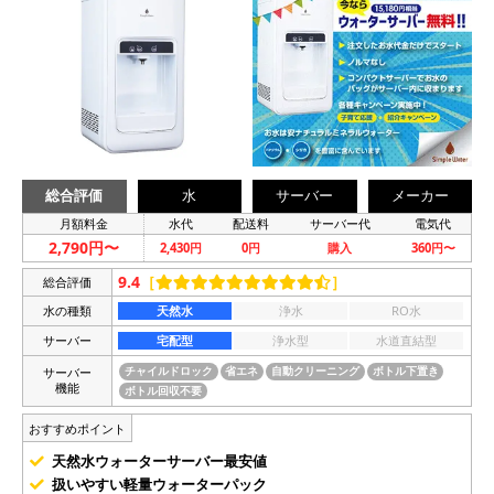
総合評価
水
サーバー
メーカー
月額料金
水代
配送料
サーバー代
電気代
2,790円〜
2,430円
0円
購入
360円〜
9.4
［
］
総合評価
水の種類
天然水
浄水
RO水
サーバー
宅配型
浄水型
水道直結型
サーバー
チャイルドロック
省エネ
自動クリーニング
ボトル下置き
機能
ボトル回収不要
おすすめポイント
天然水ウォーターサーバー最安値
扱いやすい軽量ウォーターパック