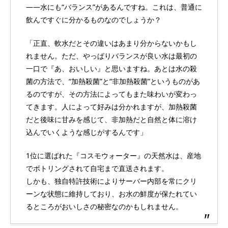
――水にも“バランス”があるんですね。これは、普通に
飲んですぐに分かるものなのでしょうか？
「正直、軟水だとその違いはあまり分からないかもし
れません。ただ、やっぱりバランスが良い水は最初の
一口で『あ、おいしい』と思いますね。あとは水の殺
菌の方法で、“加熱殺菌”と“非加熱殺菌”というものがあ
るのですが、その方法によってもまた味わいが変わっ
てきます。人によって好みは分かれますが、加熱殺菌
だと後味に甘みを感じて、非加熱だと自然と体に溶け
込んでいくような感じがするんです」
1位に選ばれた『コスモウォーター』の天然水は、産地
でボトリングされて自宅まで直送されます。
しかも、独自特許技術によりサーバー内部を常にクリ
ーンな状態に維持しており、お水の鮮度が保たれてい
るところがおいしさの秘密なのかもしれません。