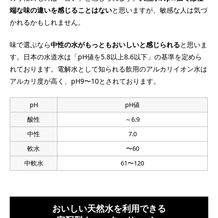
端な味の違いを感じることはない
と思いますが、敏感な人は気づ
かれるかもしれません。
味で選ぶなら
中性の水がもっともおいしいと感じられる
と思いま
す。日本の水道水は「pH値を5.8以上8.6以下」の基準を定めら
れております。電解水として知られる飲用のアルカリイオン水は
アルカリ度が高く、pH9〜10とされております。
pH
pH値
酸性
～6.9
中性
7.0
軟水
〜60
中軟水
61〜120
おいしい天然水を利用できる