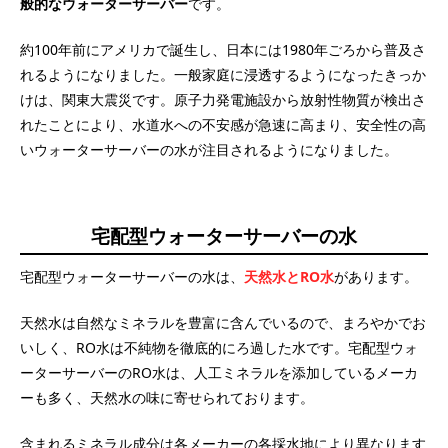
般的なウォーターサーバー
です。
約100年前にアメリカで誕生し、日本には1980年ごろから普及さ
れるようになりました。一般家庭に浸透するようになったきっか
けは、関東大震災です。原子力発電施設から放射性物質が検出さ
れたことにより、水道水への不安感が急速に高まり、安全性の高
いウォーターサーバーの水が注目されるようになりました。
宅配型ウォーターサーバーの水
宅配型ウォーターサーバーの水は、
天然水とRO水
があります。
天然水は自然なミネラルを豊富に含んでいるので、まろやかでお
いしく、RO水は不純物を徹底的にろ過した水です。宅配型ウォ
ーターサーバーのRO水は、人工ミネラルを添加しているメーカ
ーも多く、天然水の味に寄せられております。
含まれるミネラル成分は各メーカーの各採水地により異なります